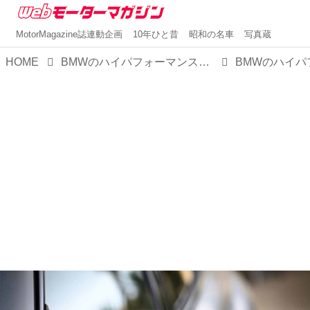
MotorMagazine誌連動企画
10年ひと昔
昭和の名車
写真蔵
HOME
BMWのハイパフォーマンスSUV「X5＆X6 Mコンペティション」にV8 4.4Lターボ+48Vマイルドハイブリッド モデルが登場