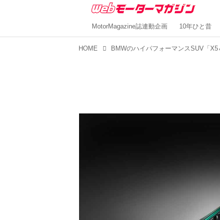
MotorMagazine誌連動企画
10年ひと昔
HOME