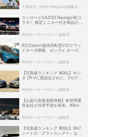
室などのコンテンツも
千葉知充（Motor Magazine編集企画室）
スシローとGAZOO Racingが初コ
ラボ！ 限定ミニカー付き商品の
他、富士スピードウェイのイベン
ト体験があたる抽選企画などを展
Webモーターマガジン編集部
開
約1万rpmの超高回転型V12クワッ
ドターボ搭載、ゼンヴォ オーロラ
は100台限定、デンマーク発のハ
イパーカー【スーパーカークロニ
Webモーターマガジン編集部
クル・完全版／116】
【写真蔵ランキング 第9位】ホン
ダ ZR-Vに新設定された、2モデル
の特別仕様車「クロスツーリン
グ」と「ブラックスタイル」
Webモーターマガジン編集部
【お盆の高速道路情報】各管理運
営会社が渋滞予測を発表。40km以
上の渋滞を予測されている道が複
数ある
Webモーターマガジン編集部
【写真蔵ランキング 第8位】3列7
シートの「グランカングー」は、