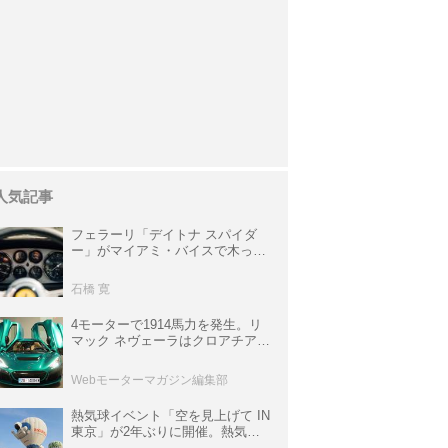
人気記事
フェラーリ「デイトナ スパイダ
ー」がマイアミ・バイスで木っ端
みじんになった後「テスタロッ
サ」に化けた理由
石橋 寛
4モーターで1914馬力を発生。リ
マック ネヴェーラはクロアチア発
のハイパーBEV【スーパーカーク
ロニクル・完全版／115】
Webモーターマガジン編集部
熱気球イベント「空を見上げて IN
東京」が2年ぶりに開催。熱気球
体験搭乗会や模型飛行機づくり教