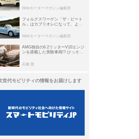
欧州仕様にはないダブルバックド
ア＆ブラックバンパーの組み合わ
Webモーターマガジン編集部
せ
フォルクスワーゲン「ザ・ビート
ル」はカブリオレになって、より
スタイリッシュになった【10年ひ
と昔の新車】
Webモーターマガジン編集部
AMG独自の6.2リッターV10エンジ
ンを搭載した実験車両!? ひっそり
生き残っていた「CLK DTM AMG
P900 プロトタイプ」とは
石橋 寛
次世代モビリティの情報をお届けします