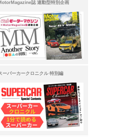
MotorMagazine誌 連動型特別企画
スーパーカークロニクル 特別編