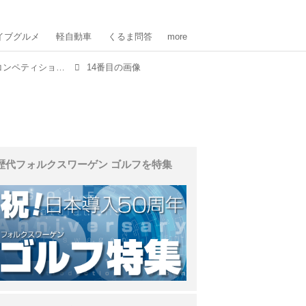
イブグルメ
軽自動車
くるま問答
more
BMWのハイパフォーマンスSUV「X5＆X6 Mコンペティション」にV8 4.4Lターボ+48Vマイルドハイブリッド モデルが登場
14番目の画像
歴代フォルクスワーゲン ゴルフを特集