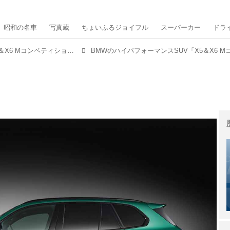
昭和の名車
写真蔵
ちょいふるジョイフル
スーパーカー
ドラ
BMWのハイパフォーマンスSUV「X5＆X6 Mコンペティション」にV8 4.4Lターボ+48Vマイルドハイブリッド モデルが登場