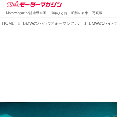
MotorMagazine誌連動企画
10年ひと昔
昭和の名車
写真蔵
HOME
BMWのハイパフォーマンスSUV「X5＆X6 Mコンペティション」にV8 4.4Lターボ+48Vマイルドハイブリッド モデルが登場