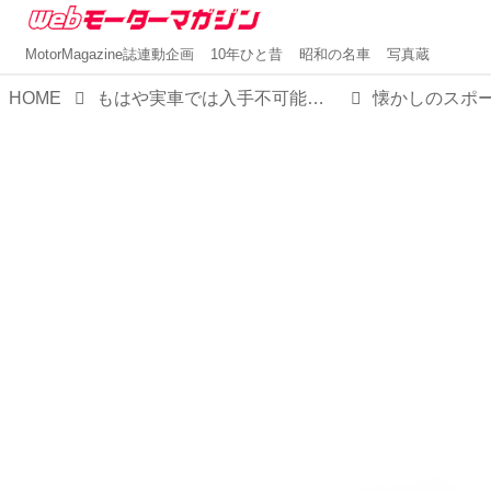
MotorMagazine誌連動企画
10年ひと昔
昭和の名車
写真蔵
HOME
もはや実車では入手不可能に近い「名車」も、これなら自分のモノにできる！【MMスタイル コレクション】