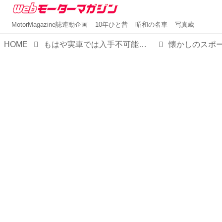
MotorMagazine誌連動企画
10年ひと昔
昭和の名車
写真蔵
HOME
もはや実車では入手不可能に近い「名車」も、これなら自分のモノにできる！【MMスタイル コレクション】