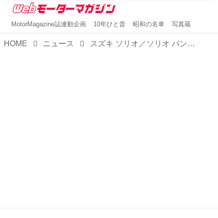
MotorMagazine誌連動企画
10年ひと昔
昭和の名車
写真蔵
HOME
ニュース
スズキ ソリオ／ソリオ バンディットを一部仕様変更。安全＆快適装備を充実