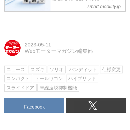
トモビリティJP
smart-mobility.jp
EV／PHEV／FCVを購入する
際、国や自治体からの補助金額を
含めて比較・検討するだろう。そ
して今回、国からの補助金が延長
された。しかし補助金はそもそも
2023-05-11
予算がなくなってしまえば対象期
Webモーターマガジン編集部
間中でも終了になるため、申請は
早めにしたい。まさに“善は急
げ”である。
ニュース
スズキ
ソリオ
バンディット
仕様変更
コンパクト
トールワゴン
ハイブリッド
スライドドア
車線逸脱抑制機能
Facebook