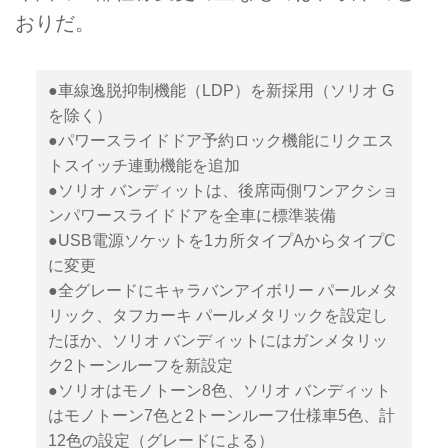
おりだ。
●車線逸脱抑制機能（LDP）を新採用（ソリオ G
を除く）
●パワースライドドア予約ロック機能にリクエス
トスイッチ連動機能を追加
●ソリオ バンディットは、後席両側ワンアクショ
ンパワースライドドアを全車に標準装備
●USB電源ソケットを1カ所タイプAからタイプC
に変更
●全グレードにキャラバンアイボリー パールメタ
リック、タフカーキ パールメタリックを設定し
たほか、ソリオ バンディットにはガンメタリッ
ク2トーンルーフを新設定
●ソリオはモノトーン8色、ソリオ バンディット
はモノトーン7色と2トーンルーフ仕様車5色、計
12色の設定（グレードによる）