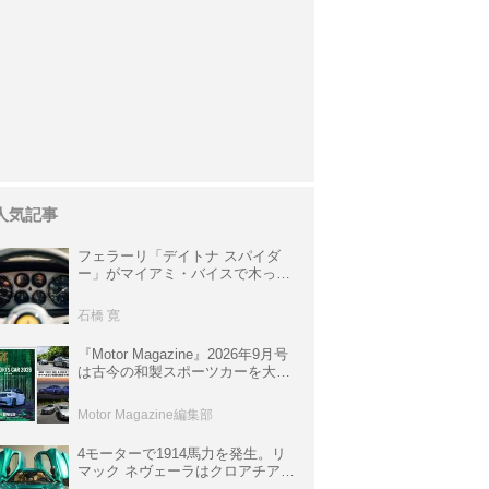
人気記事
フェラーリ「デイトナ スパイダ
ー」がマイアミ・バイスで木っ端
みじんになった後「テスタロッ
サ」に化けた理由
石橋 寛
『Motor Magazine』2026年9月号
は古今の和製スポーツカーを大特
集。欧州スポーツ＆スーパーカー
情報も満載
Motor Magazine編集部
4モーターで1914馬力を発生。リ
マック ネヴェーラはクロアチア発
のハイパーBEV【スーパーカーク