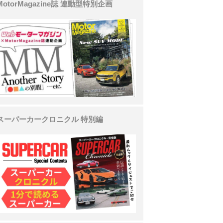
MotorMagazine誌 連動型特別企画
スーパーカークロニクル 特別編