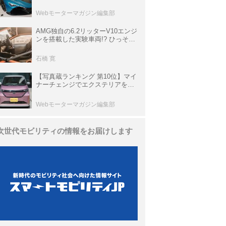
は100台限定、デンマーク発のハ
イパーカー【スーパーカークロニ
Webモーターマガジン編集部
クル・完全版／116】
AMG独自の6.2リッターV10エンジ
ンを搭載した実験車両!? ひっそり
生き残っていた「CLK DTM AMG
P900 プロトタイプ」とは
石橋 寛
【写真蔵ランキング 第10位】マイ
ナーチェンジでエクステリアを刷
新、使い勝手も向上した「日産 サ
クラ」
Webモーターマガジン編集部
次世代モビリティの情報をお届けします