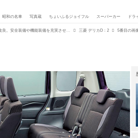
昭和の名車
写真蔵
ちょいふるジョイフル
スーパーカー
ドラ
三菱 デリカD：2を一部改良。安全装備や機能装備を充実させて利便性を向上
三菱 デリカD：2
5番目の画