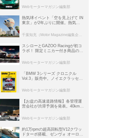
ロニクル・完全版／115】
Webモーターマガジン編集部
熱気球イベント「空を見上げて IN
東京」が2年ぶりに開催。熱気球
体験搭乗会や模型飛行機づくり教
室などのコンテンツも
千葉知充（Motor Magazine編集企画室）
スシローとGAZOO Racingが初コ
ラボ！ 限定ミニカー付き商品の
他、富士スピードウェイのイベン
ト体験があたる抽選企画などを展
Webモーターマガジン編集部
開
「BMW 3シリーズ クロニクル
Vol.3」販売中。ノイエクラッセか
ら3シリーズへ、誕生50周年記念
ムック
Webモーターマガジン編集部
【お盆の高速道路情報】各管理運
営会社が渋滞予測を発表。40km以
上の渋滞を予測されている道が複
数ある
Webモーターマガジン編集部
約1万rpmの超高回転型V12クワッ
ドターボ搭載、ゼンヴォ オーロラ