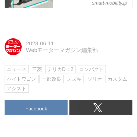
smart-mobility.jp
ートモビリティJP
電動キックボードでの移動は基本
的にラストワンマイルが想定され
ている。しかし、それ以上の距離
を利用するとどう感じるのか、気
になったことはないだろうか。今
2023-06-11
回は長距離走行してわかったメリ
Webモーターマガジン編集部
ット、気になる点をレビューす
る。
ニュース
三菱
デリカD：2
コンパクト
ハイトワゴン
一部改良
スズキ
ソリオ
カスタム
アシスト
Facebook