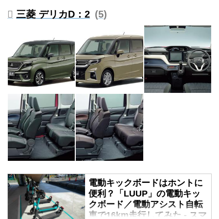
三菱 デリカD：2
5
電動キックボードはホントに
便利？「LUUP」の電動キッ
クボード／電動アシスト自転
車で16km走行してみた - スマ