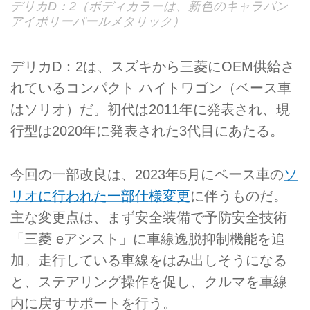
デリカD：2（ボディカラーは、新色のキャラバン
アイボリーパールメタリック）
デリカD：2は、スズキから三菱にOEM供給さ
れているコンパクト ハイトワゴン（ベース車
はソリオ）だ。初代は2011年に発表され、現
行型は2020年に発表された3代目にあたる。
今回の一部改良は、2023年5月にベース車の
ソ
リオに行われた一部仕様変更
に伴うものだ。
主な変更点は、まず安全装備で予防安全技術
「三菱 eアシスト」に車線逸脱抑制機能を追
加。走行している車線をはみ出しそうになる
と、ステアリング操作を促し、クルマを車線
内に戻すサポートを行う。