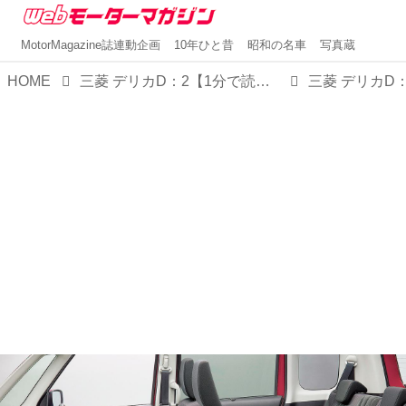
MotorMagazine誌連動企画
10年ひと昔
昭和の名車
写真蔵
HOME
三菱 デリカD：2【1分で読める国産車解説／2023年現行モデル】
三菱 デリカD：