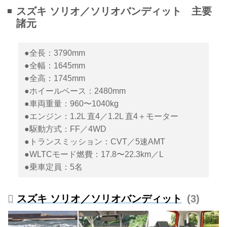
クト トールワゴンのソリオ／ソ
スズキ ソリオ／ソリオバンディット 主要
リオ バンディットを一部仕様変
諸元
更し、5月25日から発売する。
（タイトル写真は上がソリオ、下
がソリオ バンディット）
●全長：3790mm
●全幅：1645mm
●全高：1745mm
●ホイールベース：2480mm
●車両重量：960〜1040kg
●エンジン：1.2L 直4／1.2L 直4＋モーター
●駆動方式：FF／4WD
●トランスミッション：CVT／5速AMT
●WLTCモード燃費：17.8〜22.3km／L
●乗車定員：5名
スズキ ソリオ／ソリオバンディット
3