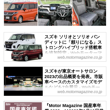
スズキ ソリオとソリオ バン
ディットに「頼りになる」ス
トロングハイブリッド搭載車
を追加設定 - Webモーターマ
web.motormagazine.co.jp
ガジン
2022年12月15日、スズキはコン
スズキが東京オートサロン
パクト トールワゴンの「ソリ
2023の出品概要を発表。市販
オ」と「ソリオ バンディット」
車ベースのカスタマイズモデ
に、独自のストロングハイブリッ
ルなどを7台展示 - Webモー
ドシステムを搭載したモデルを設
web.motormagazine.co.jp
ターマガジン
定して発売した。
2022年12月23日、スズキは2023
『Motor Magazine 国産車年
年1月13日〜15日に幕張メッセで