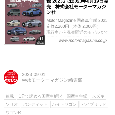
鑑 2023』は2023年6月19日発
開催される「東京オートサロン
売 - 株式会社モーターマガジ
2023」の出品概要を発表した。
ン社
Motor Magazine 国産車年鑑 2023
定価2,200円（本体 2,000円）
現行車から発売間近のモデルまで
国産車の最新情報を網羅
www.motormagazine.co.jp
全11国産ブランドの全乗用モデル
+αの詳細な情報を収録
試し読み
ご好評いただいている毎年1回の
発行の「輸入車年鑑」の姉妹本と
して刊行。現在日本で販売されて
2023-09-01
いる全ての国産ブランドのクルマ
Webモーターマガジン編集部
の解説と、巻末には詳細なスペッ
クも掲載。さらに、巻頭特集では
連載
1分で読める国産車解説
国産車年鑑
スズキ
日本国内で2023年下半期に発売
される注目モデルの「レクサス
ソリオ
バンディット
ハイトワゴン
ハイブリッド
LM」「レクサスLBX」などの詳
ワゴンR
報、「スバ...