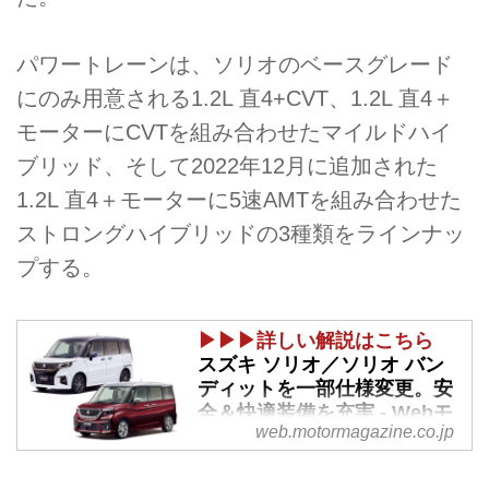
パワートレーンは、ソリオのベースグレード
にのみ用意される1.2L 直4+CVT、1.2L 直4＋
モーターにCVTを組み合わせたマイルドハイ
ブリッド、そして2022年12月に追加された
1.2L 直4＋モーターに5速AMTを組み合わせた
ストロングハイブリッドの3種類をラインナッ
プする。
▶▶▶詳しい解説はこちら
スズキ ソリオ／ソリオ バン
ディットを一部仕様変更。安
全＆快適装備を充実 - Webモ
web.motormagazine.co.jp
ーターマガジン
2023年5月10日、スズキはコンパ