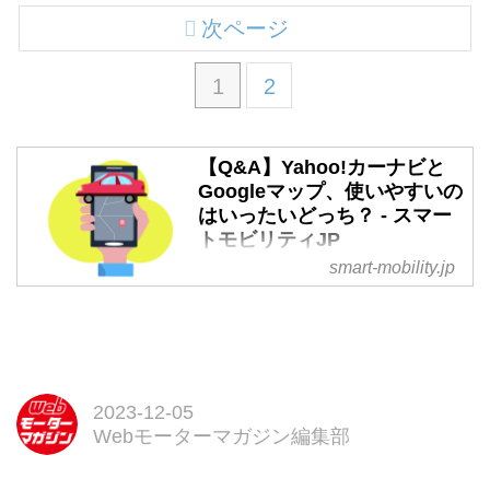
次ページ
1
2
【Q&A】Yahoo!カーナビと
Googleマップ、使いやすいの
はいったいどっち？ - スマー
トモビリティJP
smart-mobility.jp
ナビアプリの中で不動の人気を誇
っているのが「Yahoo!カーナビ」
と「Googleマップ」だ。いずれ
のアプリも無料で使え、機能面で
の評価はおおよそ高い。その意味
でこのふたつはナビアプリの双璧
2023-12-05
とも言える存在だ。ここではこの
Webモーターマガジン編集部
二強を例にスマホによるカーナビ
用アプリの最新事情を見ていく。