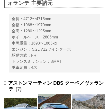
ォランテ 主要諸元
は、次世代フラッグシップ・スー
パーGTのDBS スーパーレッジェ
ーラを発表した。(タイトル写真
全長：4712〜4715mm
はアストンマーティン アジアパ
全幅：1968〜1970mm
シフィックのパトリック･ニルソ
全高：1280〜1295mm
ン社長)
ホイールベース：2805mm
車両重量：1693〜1863kg
エンジン： 5.2L V12ツインターボ
駆動方式：FR
トランスミッション：8速AT
乗車定員：4名
アストンマーティン DBS クーペ／ヴォラン
テ
7