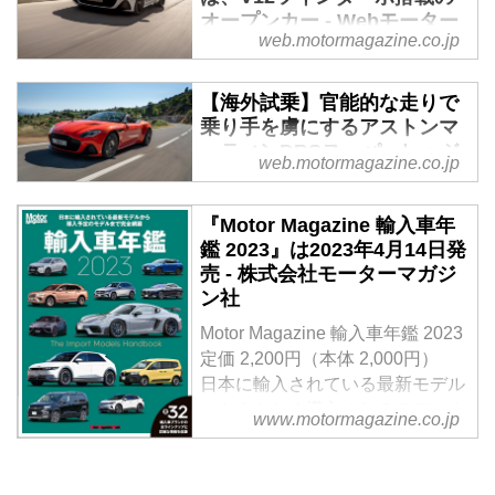
オープンカー - Webモーター
web.motormagazine.co.jp
マガジン
2019年4月24日、アストンマーテ
【海外試乗】官能的な走りで
ィンが英国ゲイドンで究極のオー
乗り手を虜にするアストンマ
プントップGTモデル新型DBS ス
ーティンDBSスーパーレッジ
ーパーレッジェーラ ボランテを
web.motormagazine.co.jp
ェーラ ヴォランテ - Webモー
発表した。
ターマガジン
『Motor Magazine 輸入車年
最高出力715ps、最大トルク
鑑 2023』は2023年4月14日発
900Nmの自社製5.2L V12ツインタ
売 - 株式会社モーターマガジ
ーボエンジンを搭載する究極のフ
ン社
ラッグシップスーパーGT「アス
Motor Magazine 輸入車年鑑 2023
トンマーティン DBSスーパーレ
定価 2,200円（本体 2,000円）
ッジェーラ ヴォランテ」、その
日本に輸入されている最新モデル
オープントップモデルに乗った。
からまもなく導入されるモデルま
（Motor Magazine 2019年9月号よ
www.motormagazine.co.jp
で、全32ブランドのラインナップ
り）
と詳細情報を収録
試し読み