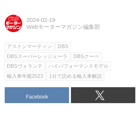
◆いま日本で買えるインポートモ
デルをすべて収録
2023年4月現在、日本で購入でき
2024-02-19
る輸入車をブランド別に全網羅。
Webモーターマガジン編集部
Motor Magazine編集部が取材した
インポートモデルの最新情報を凝
アストンマーティン
DBS
集して紹介しています。注目のモ
デルについては試乗インプレッシ
DBSスーパーレッジェーラ
DBSクーペ
ョンも収録。また、巻末には車両
DBSヴォランテ
ハイパフォーマンスモデル
の詳...
輸入車年鑑2023
1分で読める輸入車解説
Facebook