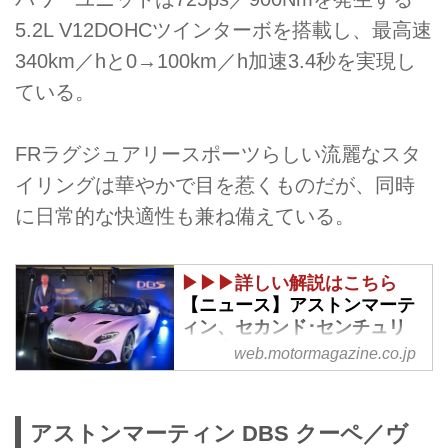
5.2L V12DOHCツインターボを搭載し、最高速
340km／hと0→100km／h加速3.4秒を実現し
ている。
FRラグジュアリースポーツらしい流麗なスタ
イリングは華やかで目を惹くものだが、同時
に日常的な快適性も兼ね備えている。
▶▶▶詳しい解説はこちら
【ニュース】アストンマーテ
ィン、セカンド･センチュリ
ー･プランの第三弾は、DBS
web.motormagazine.co.jp
スーパーレッジェーラ！
2018年6月27日 - Webモータ
ーマガジン
アストンマーティン DBS クーペ／ヴ
アストンマーティン･ジャパン