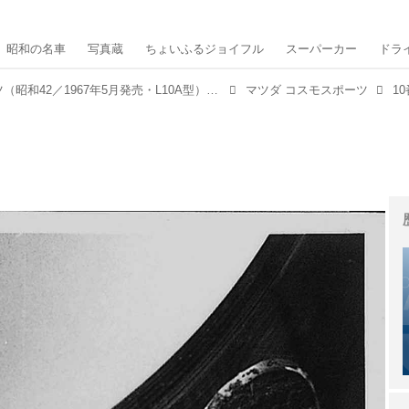
昭和の名車
写真蔵
ちょいふるジョイフル
スーパーカー
ドラ
マツダ コスモスポーツ（昭和42／1967年5月発売・L10A型） 【昭和の名車・完全版ダイジェスト038】
マツダ コスモスポーツ
1