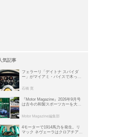
人気記事
フェラーリ「デイトナ スパイダ
ー」がマイアミ・バイスで木っ端
みじんになった後「テスタロッ
サ」に化けた理由
石橋 寛
『Motor Magazine』2026年9月号
は古今の和製スポーツカーを大特
集。欧州スポーツ＆スーパーカー
情報も満載
Motor Magazine編集部
4モーターで1914馬力を発生。リ
マック ネヴェーラはクロアチア発
のハイパーBEV【スーパーカーク