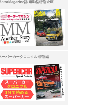
MotorMagazine誌 連動型特別企画
スーパーカークロニクル 特別編