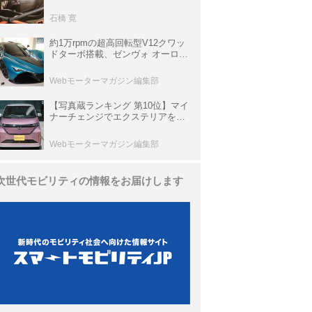
生き残っていた「CLK DTM AMG
P900 プロトタイプ」とは
石橋 寛
約1万rpmの超高回転型V12クワッ
ドターボ搭載、ゼンヴォ オーロラ
は100台限定、デンマーク発のハ
イパーカー【スーパーカークロニ
Webモーターマガジン編集部
クル・完全版／116】
【写真蔵ランキング 第10位】マイ
ナーチェンジでエクステリアを刷
新、使い勝手も向上した「日産 サ
クラ」
Webモーターマガジン編集部
次世代モビリティの情報をお届けします