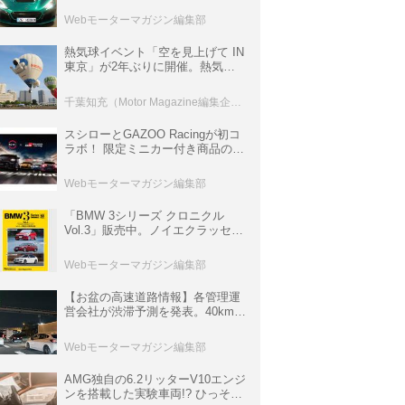
ロニクル・完全版／115】
Webモーターマガジン編集部
熱気球イベント「空を見上げて IN
東京」が2年ぶりに開催。熱気球
体験搭乗会や模型飛行機づくり教
室などのコンテンツも
千葉知充（Motor Magazine編集企画室）
スシローとGAZOO Racingが初コ
ラボ！ 限定ミニカー付き商品の
他、富士スピードウェイのイベン
ト体験があたる抽選企画などを展
Webモーターマガジン編集部
開
「BMW 3シリーズ クロニクル
Vol.3」販売中。ノイエクラッセか
ら3シリーズへ、誕生50周年記念
ムック
Webモーターマガジン編集部
【お盆の高速道路情報】各管理運
営会社が渋滞予測を発表。40km以
上の渋滞を予測されている道が複
数ある
Webモーターマガジン編集部
AMG独自の6.2リッターV10エンジ
ンを搭載した実験車両!? ひっそり