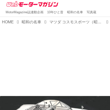
MotorMagazine誌連動企画
10年ひと昔
昭和の名車
写真蔵
HOME
昭和の名車
マツダ コスモスポーツ（昭和42／1967年5月発売・L10A型） 【昭和の名車・完全版ダイジェスト038】