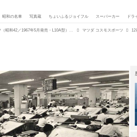
昭和の名車
写真蔵
ちょいふるジョイフル
スーパーカー
ドラ
マツダ コスモスポーツ（昭和42／1967年5月発売・L10A型） 【昭和の名車・完全版ダイジェスト038】
マツダ コスモスポーツ
1