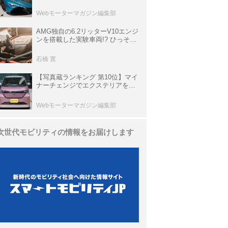
は100台限定、デンマーク発のハ
イパーカー【スーパーカークロニ
Webモーターマガジン編集部
クル・完全版／116】
AMG独自の6.2リッターV10エンジ
ンを搭載した実験車両!? ひっそり
生き残っていた「CLK DTM AMG
P900 プロトタイプ」とは
石橋 寛
【写真蔵ランキング 第10位】マイ
ナーチェンジでエクステリアを刷
新、使い勝手も向上した「日産 サ
クラ」
Webモーターマガジン編集部
次世代モビリティの情報をお届けします