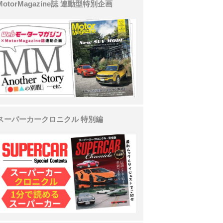
MotorMagazine誌 連動型特別企画
スーパーカークロニクル 特別編