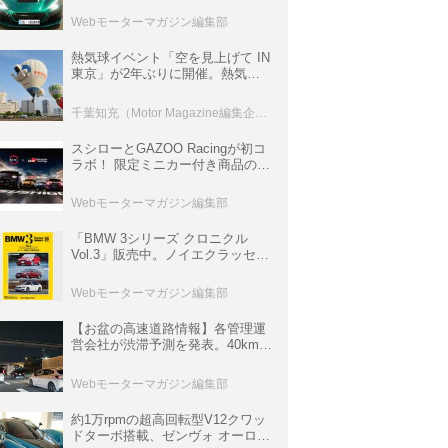
ロニクル・完全版／115】
Webモーターマガジン編集部
熱気球イベント「空を見上げて IN
東京」が2年ぶりに開催。熱気球
体験搭乗会や模型飛行機づくり教
室などのコンテンツも
千葉知充（Motor Magazine編集企画室）
スシローとGAZOO Racingが初コ
ラボ！ 限定ミニカー付き商品の
他、富士スピードウェイのイベン
ト体験があたる抽選企画などを展
Webモーターマガジン編集部
開
「BMW 3シリーズ クロニクル
Vol.3」販売中。ノイエクラッセか
ら3シリーズへ、誕生50周年記念
ムック
Webモーターマガジン編集部
【お盆の高速道路情報】各管理運
営会社が渋滞予測を発表。40km以
上の渋滞を予測されている道が複
数ある
Webモーターマガジン編集部
約1万rpmの超高回転型V12クワッ
ドターボ搭載、ゼンヴォ オーロラ