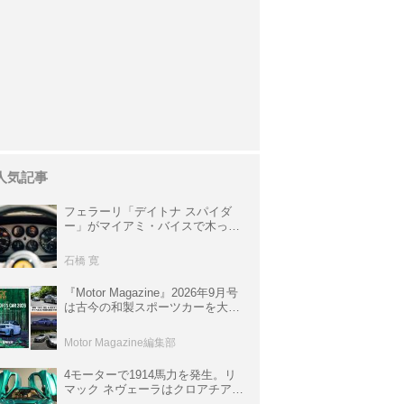
人気記事
フェラーリ「デイトナ スパイダ
ー」がマイアミ・バイスで木っ端
みじんになった後「テスタロッ
サ」に化けた理由
石橋 寛
『Motor Magazine』2026年9月号
は古今の和製スポーツカーを大特
集。欧州スポーツ＆スーパーカー
情報も満載
Motor Magazine編集部
4モーターで1914馬力を発生。リ
マック ネヴェーラはクロアチア発
のハイパーBEV【スーパーカーク