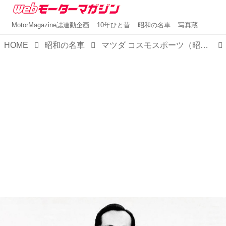
MotorMagazine誌連動企画
10年ひと昔
昭和の名車
写真蔵
HOME
昭和の名車
マツダ コスモスポーツ（昭和42／1967年5月発売・L10A型） 【昭和の名車・完全版ダイジェスト038】