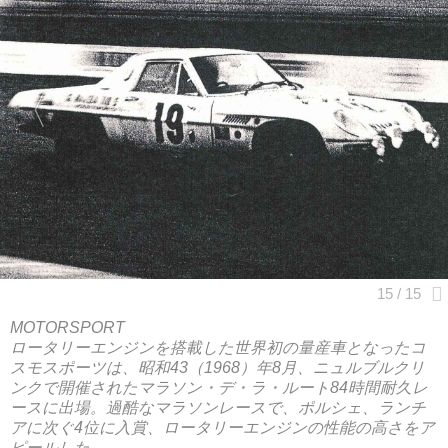
MOTORSPORT
ロータリーエンジンを搭載した世界初の量産車となったコ
スモスポーツは、昭和43（1968）年8月、ニュルブルクリ
ンクで開催されたマラソン・デ・ラ・ルート84時間耐久レ
ースに出場。過酷なマラソンレースで、ポルシェ、ランチ
アに次ぐ4位に入賞、ロータリーエンジンの性能の高さをア
ピールした。