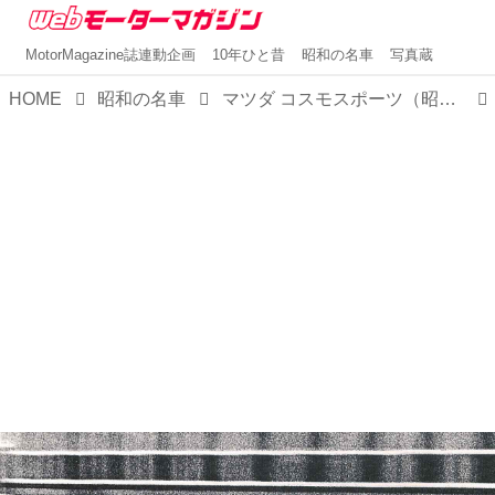
MotorMagazine誌連動企画
10年ひと昔
昭和の名車
写真蔵
HOME
昭和の名車
マツダ コスモスポーツ（昭和42／1967年5月発売・L10A型） 【昭和の名車・完全版ダイジェスト038】