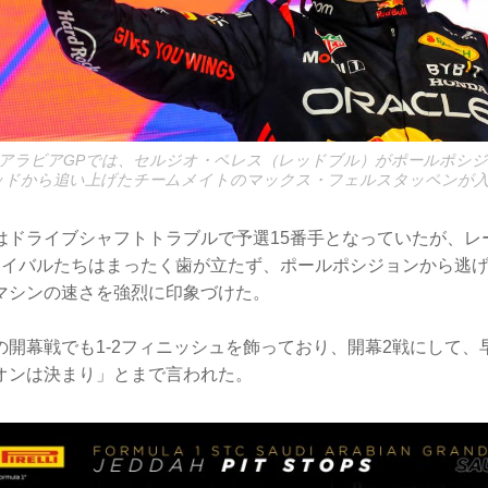
ウジアラビアGPでは、セルジオ・ペレス（レッドブル）がポールポシ
リッドから追い上げたチームメイトのマックス・フェルスタッペンが
はドライブシャフトトラブルで予選15番手となっていたが、レ
ライバルたちはまったく歯が立たず、ポールポシジョンから逃
マシンの速さを強烈に印象づけた。
の開幕戦でも1-2フィニッシュを飾っており、開幕2戦にして、
オンは決まり」とまで言われた。