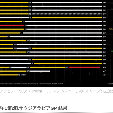
ウジアラビアGPのタイヤ戦略。ミディアム→ハードの1ストップが主流
年F1第2戦サウジアラビアGP 結果