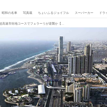
昭和の名車
写真蔵
ちょいふるジョイフル
スーパーカー
ドラ
F1第2戦開幕、超高速市街地コースでフェラーリが逆襲か【サウジアラビアGP プレビュー】