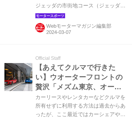
ジェッダの市街地コース（ジェッダ・
コーニッシュ・サーキット）で開幕す
る。開幕戦バーレーンGPからの連戦
Webモーターマガジン編集部
で、F1は早くも2戦目を迎える。レッ
ドブルの1-2フィニッシュで幕を開け
た2024年F1シーズンは、今後どのよう
に展開していくのか。決勝は3月9日土
Official Staff
曜日に行われる。
【あえてクルマで行きた
い】ウオーターフロントの
贅沢「メズム東京、オート
グラフ コレクション（東京
カーリースやレンタカーなどクルマを
都港区）」
所有せずに利用する方法は過去からあ
ったが、ここ最近ではカーシェアやサ
ブスクなどの新たな利用形態も増えて
より使いやすくなった。そんな、運転