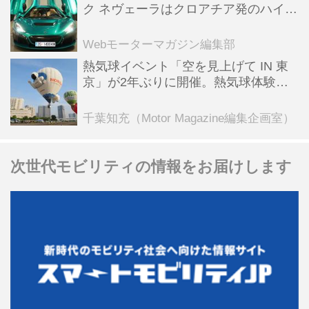
ク ネヴェーラはクロアチア発のハイパ
ーBEV【スーパーカークロニクル・完
全版／115】
Webモーターマガジン編集部
熱気球イベント「空を見上げて IN 東
京」が2年ぶりに開催。熱気球体験搭
乗会や模型飛行機づくり教室などのコ
ンテンツも
千葉知充（Motor Magazine編集企画室）
次世代モビリティの情報をお届けします