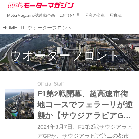
MotorMagazine誌連動企画
10年ひと昔
昭和の名車
写真蔵
HOME
ウオーターフロント
ウオーターフロント
Official Staff
F1第2戦開幕、超高速市街
地コースでフェラーリが逆
襲か【サウジアラビアGP
プレビュー】
2024年3月7日、F1第2戦サウジアラビ
アGPが、サウジアラビア第二の都市