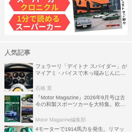
人気記事
フェラーリ「デイトナ スパイダー」が
マイアミ・バイスで木っ端みじんにな
った後「テスタロッサ」に化けた理由
石橋 寛
『Motor Magazine』2026年9月号は古
今の和製スポーツカーを大特集。欧州
スポーツ＆スーパーカー情報も満載
Motor Magazine編集部
4モーターで1914馬力を発生。リマッ