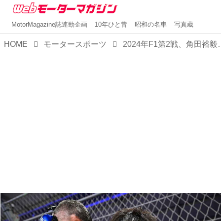
MotorMagazine誌連動企画
10年ひと昔
昭和の名車
写真蔵
HOME
モータースポーツ
2024年F1第2戦、角田裕毅（RB）15位、マグ