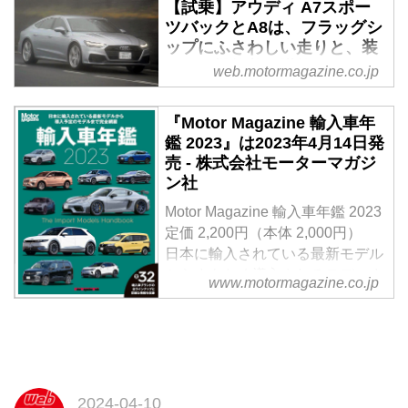
【試乗】アウディ A7スポー
ビッグサイズの4ドアクーペ、ア
ツバックとA8は、フラッグシ
ウディ A7 スポーツバックの新型
ップにふさわしい走りと、装
車がドイツ本国で発表された。ま
備と、機能美を堪能できる。
web.motormagazine.co.jp
ずは3L V6ターボエンジンを搭載
- Webモーターマガジン
したA7 55 TFSIが2018年2月末に
2018年9月に同時にフルモデルチ
販売を開始される。
『Motor Magazine 輸入車年
ェンジされたアウディのフラッグ
鑑 2023』は2023年4月14日発
シップ・クーペ＆サルーン、A7
売 - 株式会社モーターマガジ
スポーツバックとA8に試乗する
ン社
機会を得た。セダンのA8も魅力
Motor Magazine 輸入車年鑑 2023
的だが、よりスタイリッシュな
定価 2,200円（本体 2,000円）
A7スポーツバックを中心にレポ
日本に輸入されている最新モデル
ートしてみたい。
からまもなく導入されるモデルま
www.motormagazine.co.jp
で、全32ブランドのラインナップ
と詳細情報を収録
試し読み
◆いま日本で買えるインポートモ
デルをすべて収録
2023年4月現在、日本で購入でき
2024-04-10