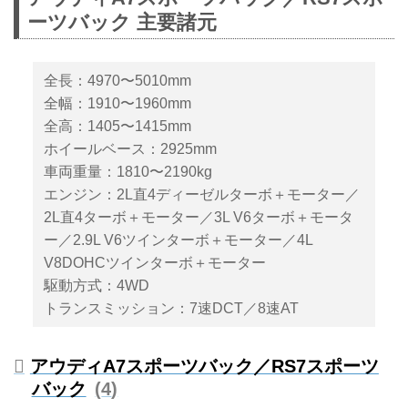
ーツバック 主要諸元
ム4ドアクーペのA7スポーツバッ
クのフルモデルチェンジを発表。
（タイトル写真は、右がアウディ
全長：4970〜5010mm
ジャパンのP. ノアック社長、左が
アウディAG エクステリアデザイ
全幅：1910〜1960mm
ナーのA. ファヤ氏）
全高：1405〜1415mm
ホイールベース：2925mm
車両重量：1810〜2190kg
エンジン：2L直4ディーゼルターボ＋モーター／
2L直4ターボ＋モーター／3L V6ターボ＋モータ
ー／2.9L V6ツインターボ＋モーター／4L
V8DOHCツインターボ＋モーター
駆動方式：4WD
トランスミッション：7速DCT／8速AT
アウディA7スポーツバック／RS7スポーツ
バック
4