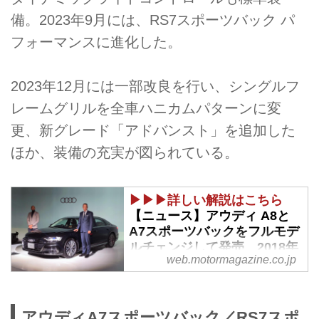
備。2023年9月には、RS7スポーツバック パ
フォーマンスに進化した。
2023年12月には一部改良を行い、シングルフ
レームグリルを全車ハニカムパターンに変
更、新グレード「アドバンスト」を追加した
ほか、装備の充実が図られている。
▶▶▶詳しい解説はこちら
【ニュース】アウディ A8と
A7スポーツバックをフルモデ
ルチェンジして発売 2018年
web.motormagazine.co.jp
9月5日 - Webモーターマガジ
ン
アウディ ジャパンは、フラッグ
アウディA7スポーツバック／RS7スポ
シップセダンのA8と、プレミア