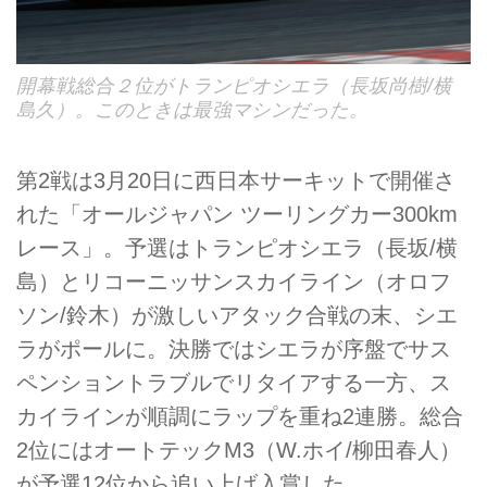
開幕戦総合２位がトランピオシエラ（長坂尚樹/横
島久）。このときは最強マシンだった。
第2戦は3月20日に西日本サーキットで開催さ
れた「オールジャパン ツーリングカー300km
レース」。予選はトランピオシエラ（長坂/横
島）とリコーニッサンスカイライン（オロフ
ソン/鈴木）が激しいアタック合戦の末、シエ
ラがポールに。決勝ではシエラが序盤でサス
ペンショントラブルでリタイアする一方、ス
カイラインが順調にラップを重ね2連勝。総合
2位にはオートテックM3（W.ホイ/柳田春人）
が予選12位から追い上げ入賞した。