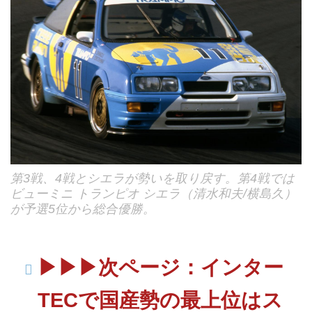
第3戦、4戦とシエラが勢いを取り戻す。第4戦では
ビューミニ トランピオ シエラ（清水和夫/横島久）
が予選5位から総合優勝。
▶▶▶次ページ：インター
TECで国産勢の最上位はス