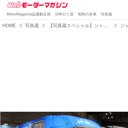
MotorMagazine誌連動企画
10年ひと昔
昭和の名車
写真蔵
HOME
写真蔵
【写真蔵スペシャル】ジャパン トラックショー2024で注目された「はたらくクルマ」たち