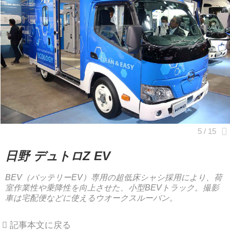
日野 デュトロZ EV
BEV（バッテリーEV）専用の超低床シャシ採用により、荷
室作業性や乗降性を向上させた、小型BEVトラック。撮影
車は宅配便などに使えるウオークスルーバン。
記事本文に戻る