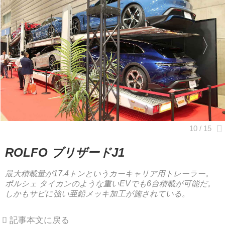
ROLFO ブリザードJ1
最大積載量が17.4トンというカーキャリア用トレーラー。
ポルシェ タイカンのような重いEVでも6台積載が可能だ。
しかもサビに強い亜鉛メッキ加工が施されている。
記事本文に戻る