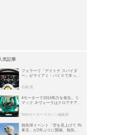
人気記事
フェラーリ「デイトナ スパイダ
ー」がマイアミ・バイスで木っ端
みじんになった後「テスタロッ
サ」に化けた理由
石橋 寛
4モーターで1914馬力を発生。リ
マック ネヴェーラはクロアチア発
のハイパーBEV【スーパーカーク
ロニクル・完全版／115】
Webモーターマガジン編集部
熱気球イベント「空を見上げて IN
東京」が2年ぶりに開催。熱気球
体験搭乗会や模型飛行機づくり教