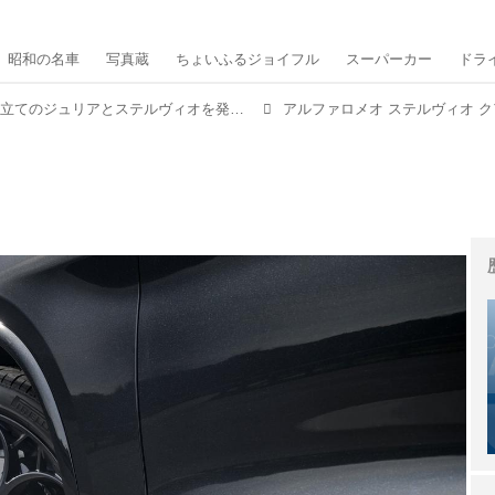
昭和の名車
写真蔵
ちょいふるジョイフル
スーパーカー
ドラ
アルファロメオが特別仕立てのジュリアとステルヴィオを発表、全世界450台限定