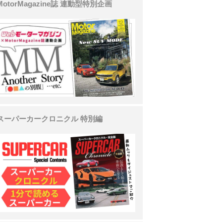
MotorMagazine誌 連動型特別企画
スーパーカークロニクル 特別編