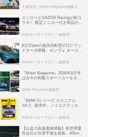
室などのコンテンツも
千葉知充（Motor Magazine編集企画室）
スシローとGAZOO Racingが初コ
ラボ！ 限定ミニカー付き商品の
他、富士スピードウェイのイベン
ト体験があたる抽選企画などを展
Webモーターマガジン編集部
開
約1万rpmの超高回転型V12クワッ
ドターボ搭載、ゼンヴォ オーロラ
は100台限定、デンマーク発のハ
イパーカー【スーパーカークロニ
Webモーターマガジン編集部
クル・完全版／116】
『Motor Magazine』2026年9月号
は古今の和製スポーツカーを大特
集。欧州スポーツ＆スーパーカー
情報も満載
Motor Magazine編集部
「BMW 3シリーズ クロニクル
Vol.3」販売中。ノイエクラッセか
ら3シリーズへ、誕生50周年記念
ムック
Webモーターマガジン編集部
【お盆の高速道路情報】各管理運
営会社が渋滞予測を発表。40km以