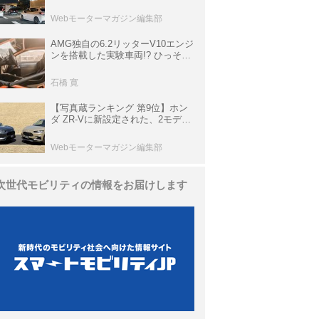
上の渋滞を予測されている道が複
数ある
Webモーターマガジン編集部
AMG独自の6.2リッターV10エンジ
ンを搭載した実験車両!? ひっそり
生き残っていた「CLK DTM AMG
P900 プロトタイプ」とは
石橋 寛
【写真蔵ランキング 第9位】ホン
ダ ZR-Vに新設定された、2モデル
の特別仕様車「クロスツーリン
グ」と「ブラックスタイル」
Webモーターマガジン編集部
次世代モビリティの情報をお届けします