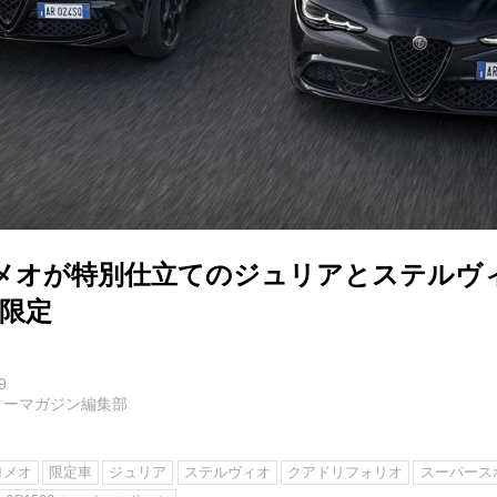
メオが特別仕立てのジュリアとステルヴ
台限定
9
ターマガジン編集部
ロメオ
限定車
ジュリア
ステルヴィオ
クアドリフォリオ
スーパース