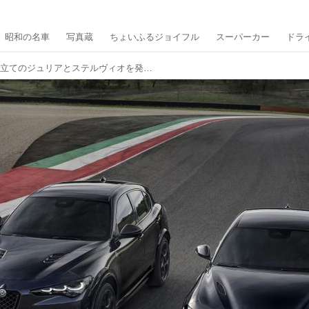
昭和の名車
写真蔵
ちょいふるジョイフル
スーパーカー
ドラ
アルファロメオが特別仕立てのジュリアとステルヴィオを発表、全世界450台限定