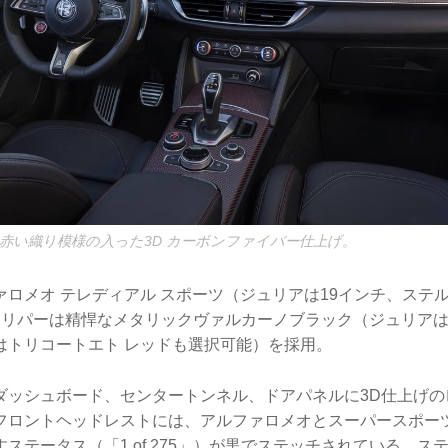
赤い織り模様の入った3D カーボンファイバー仕上げ。
ロメオ テレディアル スポーツ（ジュリアは19インチ、ステル
キャリパーは精悍なメタリックヴァルカーノブラック（ジュリア
はトリコートエト レッドも選択可能）を採用。
ダッシュボード、センタートンネル、ドアパネルに3D仕上げの
フロントヘッドレストには、アルファロメオとスーパースポー
ステータス（「1 of 275」）が黒でステッチされている。ス