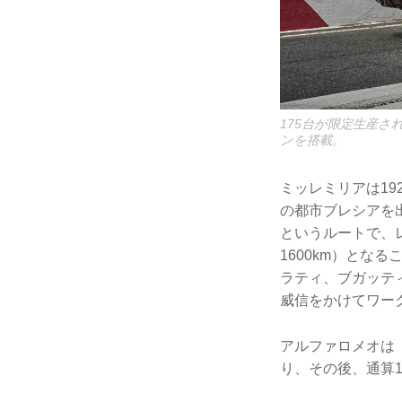
175台が限定生産さ
ンを搭載。
ミッレミリアは19
の都市ブレシアを
というルートで、レー
1600km）と
ラティ、ブガッテ
威信をかけてワー
アルファロメオは「
り、その後、通算