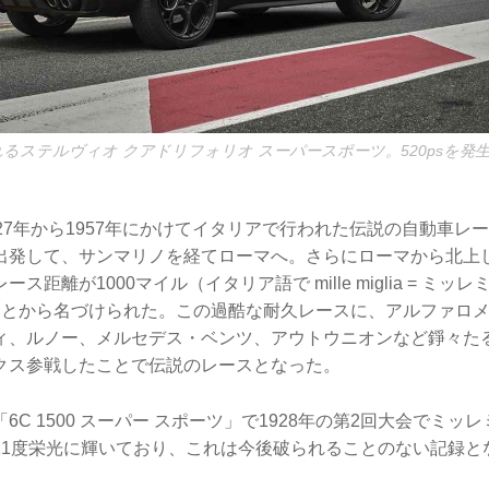
れるステルヴィオ クアドリフォリオ スーパースポーツ。520psを発生す
27年から1957年にかけてイタリアで行われた伝説の自動車レ
出発して、サンマリノを経てローマへ。さらにローマから北上
ス距離が1000マイル（イタリア語で mille miglia = ミッ
なることから名づけられた。この過酷な耐久レースに、アルファロ
ィ、ルノー、メルセデス・ベンツ、アウトウニオンなど錚々た
クス参戦したことで伝説のレースとなった。
6C 1500 スーパー スポーツ」で1928年の第2回大会でミッ
11度栄光に輝いており、これは今後破られることのない記録と