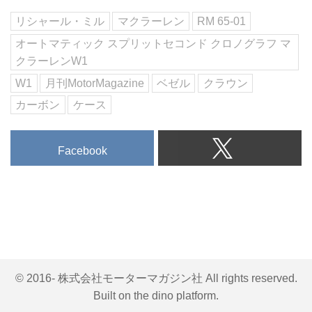
代のマクラーレン アルティメッ
リシャール・ミル
マクラーレン
RM 65-01
トモデルに位置づけられる。
「P1」が「ポジション1」を示し
オートマティック スプリットセコンド クロノグラフ マ
ていたように、「W1」は「ワー
クラーレンW1
ルド1」つまり世界チャンピオン
W1
月刊MotorMagazine
ベゼル
クラウン
を示している。ワールドプレミア
が行われた2024年10月6日は、ち
カーボン
ケース
ょうどエマーソン・フィッティパ
ルディとマクラーレンがF1のドラ
Facebook
イバー...
© 2016- 株式会社モーターマガジン社 All rights reserved.
Built on
the dino platform
.