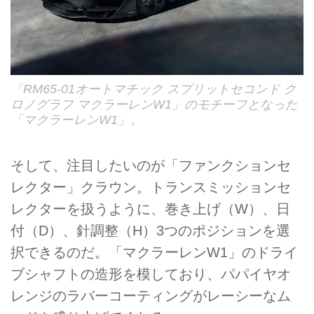
「RM65-01オートマチック スプリットセコンド ク
ロノグラフ マクラーレンW1」のモチーフとなった
「マクラーレンW1」。
そして、注目したいのが「ファンクションセ
レクター」クラウン。トランスミッションセ
レクターを扱うように、巻き上げ（W）、日
付（D）、針調整（H）3つのポジションを選
択できるのだ。「マクラーレンW1」のドライ
ブシャフトの造形を模しており、パパイヤオ
レンジのラバーコーティングがレーシーなム