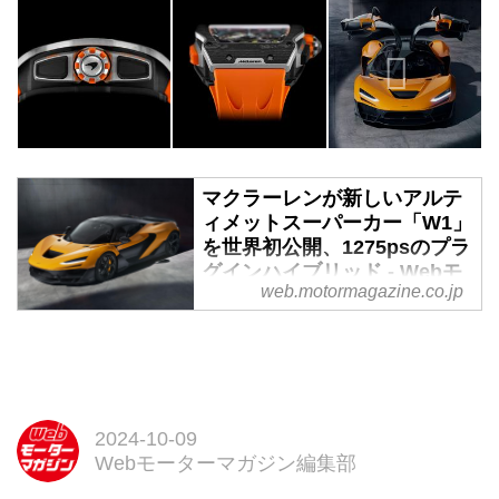
マクラーレンが新しいアルテ
ィメットスーパーカー「W1」
を世界初公開、1275psのプラ
グインハイブリッド - Webモ
web.motormagazine.co.jp
ーターマガジン
2024年10月6日（現地時間）、マ
クラーレン・オートモーティブは
本社のマクラーレン・テクノロジ
ー・センターで新たなスーパース
ポーツカー「マクラーレンW1」
2024-10-09
を世界初公開した。「F1」
Webモーターマガジン編集部
「P1」の後継となる、新しい時