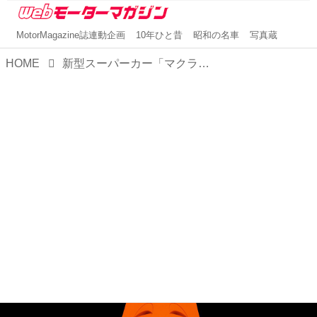
MotorMagazine誌連動企画
10年ひと昔
昭和の名車
写真蔵
HOME
新型スーパーカー「マクラーレンW1」を腕に巻く！ 「リシャール・ミル RM65-01オートマチック スプリットセコンド クロノグラフ マクラーレンW1」ウオッチ