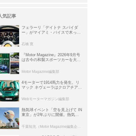
人気記事
フェラーリ「デイトナ スパイダ
ー」がマイアミ・バイスで木っ端
みじんになった後「テスタロッ
サ」に化けた理由
石橋 寛
『Motor Magazine』2026年9月号
は古今の和製スポーツカーを大特
集。欧州スポーツ＆スーパーカー
情報も満載
Motor Magazine編集部
4モーターで1914馬力を発生。リ
マック ネヴェーラはクロアチア発
のハイパーBEV【スーパーカーク
ロニクル・完全版／115】
Webモーターマガジン編集部
熱気球イベント「空を見上げて IN
東京」が2年ぶりに開催。熱気球
体験搭乗会や模型飛行機づくり教
室などのコンテンツも
千葉知充（Motor Magazine編集企画室）