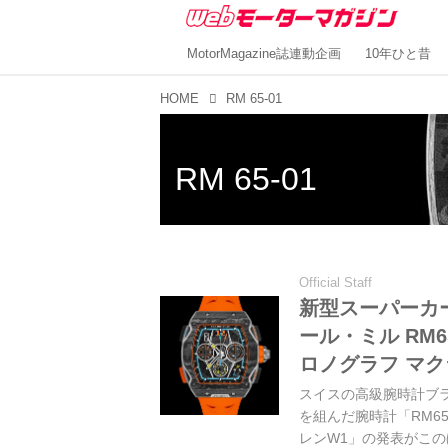
MotorMagazine誌連動企画
10年ひと昔
HOME
RM 65-01
RM 65-01
Official Staff
新型スーパーカ
ール・ミル RM
ロノグラフ マ
スイスの高級腕時計ブ
を組んだ腕時計「RM6
レンW1」の発表がこ