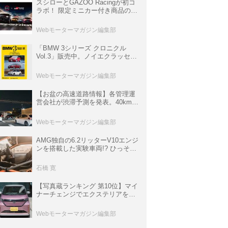
スシローとGAZOO Racingが初コ
ラボ！ 限定ミニカー付き商品の
他、富士スピードウェイのイベン
ト体験があたる抽選企画などを展
Webモーターマガジン編集部
開
「BMW 3シリーズ クロニクル
Vol.3」販売中。ノイエクラッセか
ら3シリーズへ、誕生50周年記念
ムック
Webモーターマガジン編集部
【お盆の高速道路情報】各管理運
営会社が渋滞予測を発表。40km以
上の渋滞を予測されている道が複
数ある
Webモーターマガジン編集部
AMG独自の6.2リッターV10エンジ
ンを搭載した実験車両!? ひっそり
生き残っていた「CLK DTM AMG
P900 プロトタイプ」とは
石橋 寛
【写真蔵ランキング 第10位】マイ
ナーチェンジでエクステリアを刷
新、使い勝手も向上した「日産 サ
クラ」
Webモーターマガジン編集部