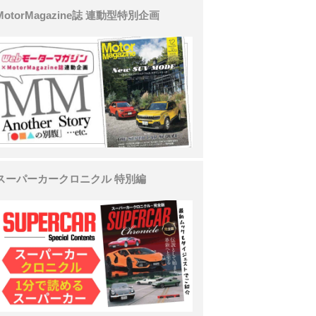
MotorMagazine誌 連動型特別企画
スーパーカークロニクル 特別編