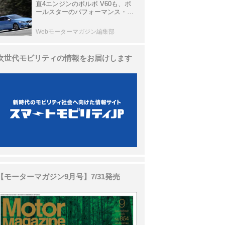
直4エンジンのボルボ V60も、ポ
ールスターのパフォーマンス・パ
ッケージでパワーアップ【10年ひ
と昔の新車】
Webモーターマガジン編集部
次世代モビリティの情報をお届けします
【モーターマガジン9月号】7/31発売