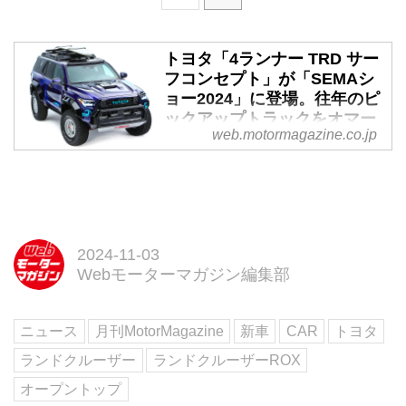
トヨタ「4ランナー TRD サー
フコンセプト」が「SEMAシ
ョー2024」に登場。往年のピ
ックアップトラックをオマー
web.motormagazine.co.jp
ジュ - Webモーターマガジン
2024年10月31日、トヨタは、ピ
ックアップトラック「4ランナー
TRD サーフコンセプト」を発
表。米国・ラスベガスで開催の世
界最大規模のオートパーツ見本市
2024-11-03
「SEMAショー2024」（11月5
Webモーターマガジン編集部
日〜8日）において展示が行われ
る。南カリフォルニアのサーフィ
ニュース
月刊MotorMagazine
新車
CAR
トヨタ
ン文化にインスパイアされた、初
代「4ランナー」のオープンエア
ランドクルーザー
ランドクルーザーROX
精神と先進の技術やデザインを併
オープントップ
せ持つモデルだ。