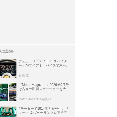
人気記事
フェラーリ「デイトナ スパイダ
ー」がマイアミ・バイスで木っ端
みじんになった後「テスタロッ
サ」に化けた理由
石橋 寛
『Motor Magazine』2026年9月号
は古今の和製スポーツカーを大特
集。欧州スポーツ＆スーパーカー
情報も満載
Motor Magazine編集部
4モーターで1914馬力を発生。リ
マック ネヴェーラはクロアチア発
のハイパーBEV【スーパーカーク