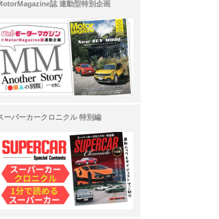
MotorMagazine誌 連動型特別企画
スーパーカークロニクル 特別編