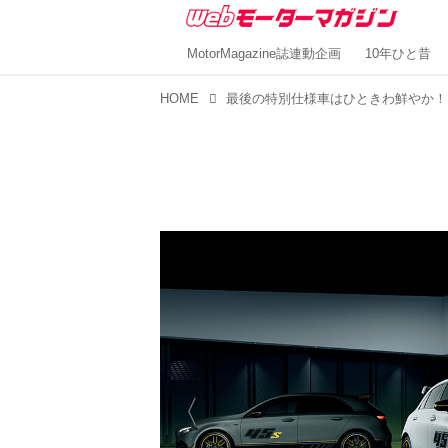
MotorMagazine誌連動企画
10年ひと昔
HOME