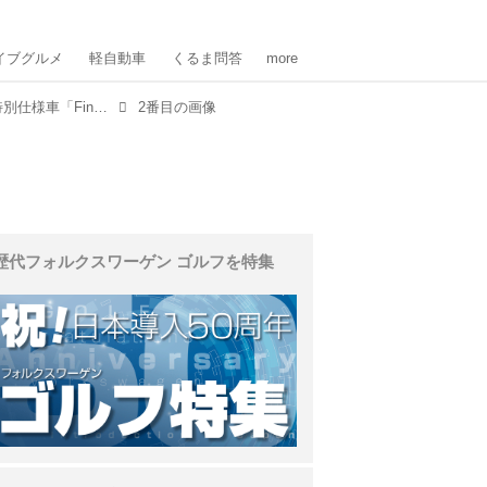
イブグルメ
軽自動車
くるま問答
more
「Mercedes-AMG A 45 S 4MATIC+」 最後の特別仕様車「Final Edition」が登場。限定300台
2番目の画像
歴代フォルクスワーゲン ゴルフを特集