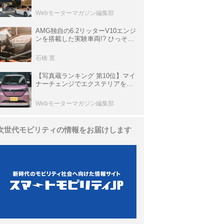
上の渋滞を予測されている道が複
数ある
Webモーターマガジン編集部
AMG独自の6.2リッターV10エンジ
ンを搭載した実験車両!? ひっそり
生き残っていた「CLK DTM AMG
P900 プロトタイプ」とは
石橋 寛
【写真蔵ランキング 第10位】マイ
ナーチェンジでエクステリアを刷
新、使い勝手も向上した「日産 サ
クラ」
Webモーターマガジン編集部
次世代モビリティの情報をお届けします