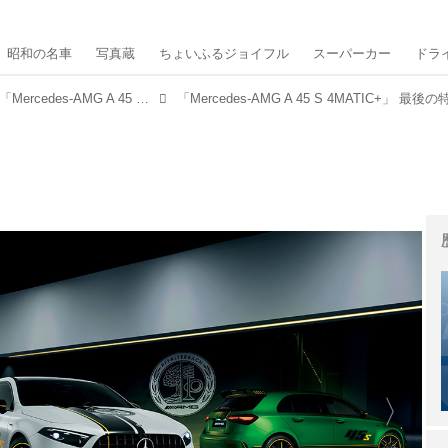
昭和の名車
写真蔵
ちょいふるジョイフル
スーパーカー
ドラ
最後の特別仕様車はひときわ鮮やか！「Mercedes-AMG A 45 S 4MATIC+」に「Final Edition」が登場