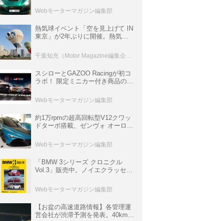
ロニクル・完全版／115】
Webモーターマガジン編集部
熱気球イベント「空を見上げて IN
東京」が2年ぶりに開催。熱気球
体験搭乗会や模型飛行機づくり教
室などのコンテンツも
千葉知充（Motor Magazine編集企画室）
スシローとGAZOO Racingが初コ
ラボ！ 限定ミニカー付き商品の
他、富士スピードウェイのイベン
ト体験があたる抽選企画などを展
Webモーターマガジン編集部
開
約1万rpmの超高回転型V12クワッ
ドターボ搭載、ゼンヴォ オーロラ
は100台限定、デンマーク発のハ
イパーカー【スーパーカークロニ
Webモーターマガジン編集部
クル・完全版／116】
「BMW 3シリーズ クロニクル
Vol.3」販売中。ノイエクラッセか
ら3シリーズへ、誕生50周年記念
ムック
Webモーターマガジン編集部
【お盆の高速道路情報】各管理運
営会社が渋滞予測を発表。40km以