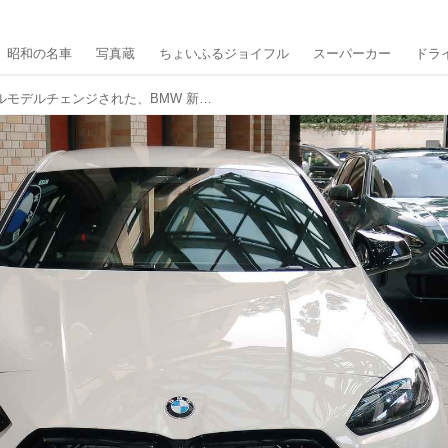
昭和の名車
写真蔵
ちょいふるジョイフル
スーパーカー
ドラ
【写真蔵】第4世代へとフルモデルチェンジされた、BMW 新型1シリーズ