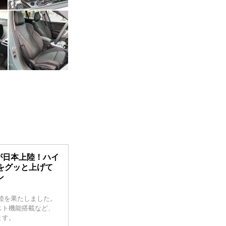
が日本上陸！ハイ
をグッと上げて
ン
上陸を果たしました。
スト機能搭載など、
ます。