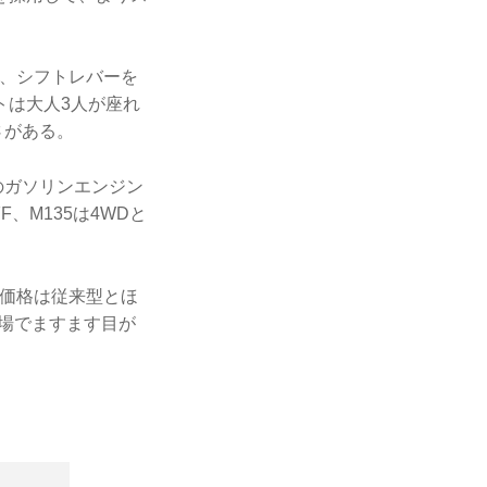
し、シフトレバーを
トは大人3人が座れ
さがある。
）のガソリンエンジン
、M135は4WDと
両価格は従来型とほ
場でますます目が