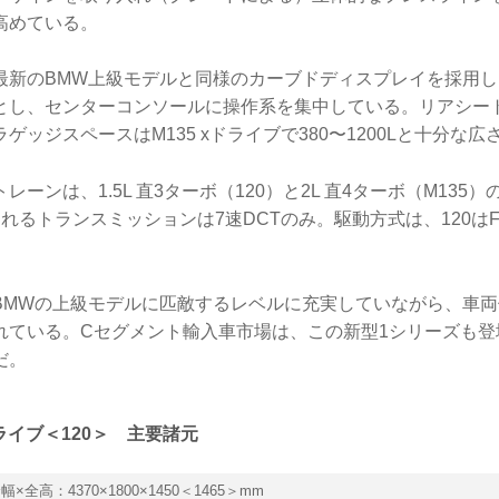
高めている。
最新のBMW上級モデルと同様のカーブドディスプレイを採用
とし、センターコンソールに操作系を集中している。リアシー
ゲッジスペースはM135 xドライブで380〜1200Lと十分な広
ーンは、1.5L 直3ターボ（120）と2L 直4ターボ（M135
れるトランスミッションは7速DCTのみ。駆動方式は、120はFF
BMWの上級モデルに匹敵するレベルに充実していながら、車
れている。Cセグメント輸入車市場は、この新型1シリーズも登
だ。
xドライブ＜120＞ 主要諸元
幅×全高：4370×1800×1450＜1465＞mm