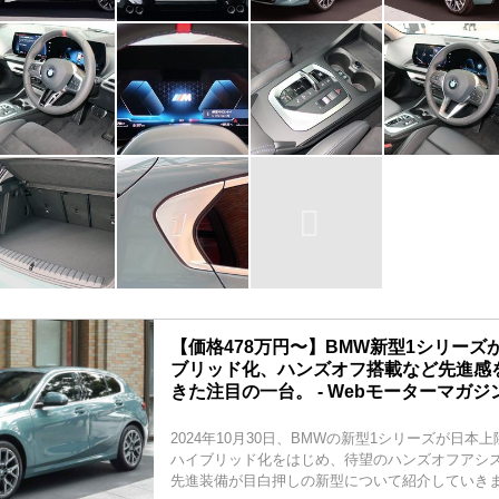
【価格478万円〜】BMW新型1シリーズ
ブリッド化、ハンズオフ搭載など先進感
きた注目の一台。 - Webモーターマガジ
2024年10月30日、BMWの新型1シリーズが日本
ハイブリッド化をはじめ、待望のハンズオフアシ
先進装備が目白押しの新型について紹介していき