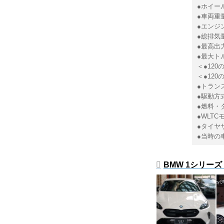
●ホイール
●車両重量
●エンジ
●総排気量
●最高出力
●最大トルク
＜●120
＜●120
●トラン
●駆動方
●燃料・
●WLTC
●タイヤサ
●当時の
BMW 1シリーズ