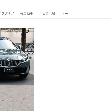
イブグルメ
軽自動車
くるま問答
more