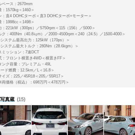
ベース：2670mm
：1570kg＜1460＞
ン：直4 DOHCターボ＜直3 DOHCターボ+モーター＞
：1998cc＜1498＞
：221kW（300ps）／5750rpm＜115（156）／5000＞
：400Nm（40.8㎏m）／2000ｰ4500rpm＜240（24.5）／1500-4000＞
のシステム最高出力：125kW（170ps）＞
のシステム最大トルク：280Nm（28.6kgm）＞
スミッション：7速DCT
式：フロント横置き4WD＜横置きFF＞
タンク容量：プレミアム・49L
モード燃費：12.5km／L＜16.8＞
イズ：225／45R18＜205／55R17＞
車両価格（税込）：698万円＜478万円＞
 写真蔵
15