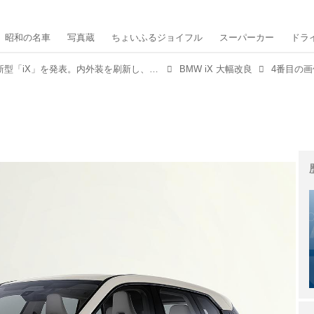
昭和の名車
写真蔵
ちょいふるジョイフル
スーパーカー
ドラ
BMWが大幅改良された新型「iX」を発表。内外装を刷新し、パフォーマンスを向上
BMW iX 大幅改良
4番目の画