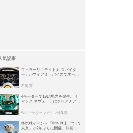
人気記事
フェラーリ「デイトナ スパイダ
ー」がマイアミ・バイスで木っ端
みじんになった後「テスタロッ
サ」に化けた理由
石橋 寛
4モーターで1914馬力を発生。リ
マック ネヴェーラはクロアチア発
のハイパーBEV【スーパーカーク
ロニクル・完全版／115】
Webモーターマガジン編集部
熱気球イベント「空を見上げて IN
東京」が2年ぶりに開催。熱気球
体験搭乗会や模型飛行機づくり教