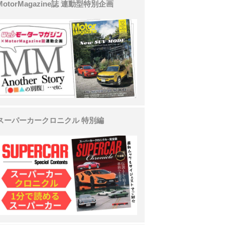
MotorMagazine誌 連動型特別企画
スーパーカークロニクル 特別編