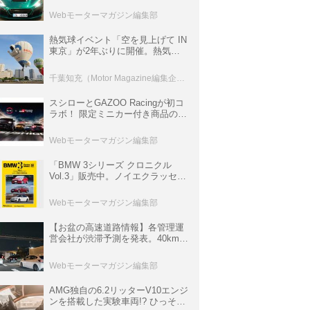
ロニクル・完全版／115】
Webモーターマガジン編集部
熱気球イベント「空を見上げて IN
東京」が2年ぶりに開催。熱気球
体験搭乗会や模型飛行機づくり教
室などのコンテンツも
千葉知充（Motor Magazine編集企画室）
スシローとGAZOO Racingが初コ
ラボ！ 限定ミニカー付き商品の
他、富士スピードウェイのイベン
ト体験があたる抽選企画などを展
Webモーターマガジン編集部
開
「BMW 3シリーズ クロニクル
Vol.3」販売中。ノイエクラッセか
ら3シリーズへ、誕生50周年記念
ムック
Webモーターマガジン編集部
【お盆の高速道路情報】各管理運
営会社が渋滞予測を発表。40km以
上の渋滞を予測されている道が複
数ある
Webモーターマガジン編集部
AMG独自の6.2リッターV10エンジ
ンを搭載した実験車両!? ひっそり