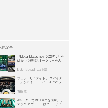
人気記事
『Motor Magazine』2026年9月号
は古今の和製スポーツカーを大特
集。欧州スポーツ＆スーパーカー
情報も満載
Motor Magazine編集部
フェラーリ「デイトナ スパイダ
ー」がマイアミ・バイスで木っ端
みじんになった後「テスタロッ
サ」に化けた理由
石橋 寛
4モーターで1914馬力を発生。リ
マック ネヴェーラはクロアチア発
のハイパーBEV【スーパーカーク