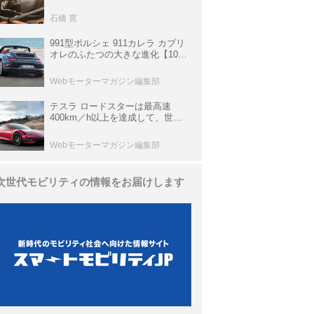
生き残っていた「CLK DTM AMG
P900 プロトタイプ」とは
石橋 寛
991型ポルシェ 911カレラ カブリ
オレのふたつの大きな進化【10年
ひと昔の新車】
Webモーターマガジン編集部
テスラ ロードスターは最高速
400km／h以上を達成して、世界
最速を目指すハイパーEV【スーパ
ーカークロニクル・完全版／
Webモーターマガジン編集部
113】
次世代モビリティの情報をお届けします