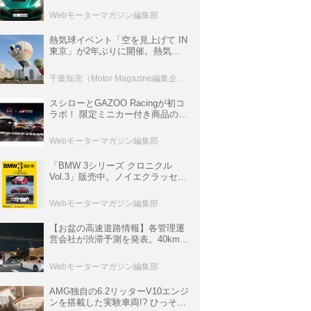
ロニクル・完全版／115】
Webモーターマガジン編集部
熱気球イベント「空を見上げて IN
東京」が2年ぶりに開催。熱気球
体験搭乗会や模型飛行機づくり教
室などのコンテンツも
千葉知充（Motor Magazine編集企画室）
スシローとGAZOO Racingが初コ
ラボ！ 限定ミニカー付き商品の
他、富士スピードウェイのイベン
ト体験があたる抽選企画などを展
Webモーターマガジン編集部
開
「BMW 3シリーズ クロニクル
Vol.3」販売中。ノイエクラッセか
ら3シリーズへ、誕生50周年記念
ムック
Webモーターマガジン編集部
【お盆の高速道路情報】各管理運
営会社が渋滞予測を発表。40km以
上の渋滞を予測されている道が複
数ある
Webモーターマガジン編集部
AMG独自の6.2リッターV10エンジ
ンを搭載した実験車両!? ひっそり