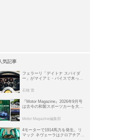
人気記事
フェラーリ「デイトナ スパイダ
ー」がマイアミ・バイスで木っ端
みじんになった後「テスタロッ
サ」に化けた理由
石橋 寛
『Motor Magazine』2026年9月号
は古今の和製スポーツカーを大特
集。欧州スポーツ＆スーパーカー
情報も満載
Motor Magazine編集部
4モーターで1914馬力を発生。リ
マック ネヴェーラはクロアチア発
のハイパーBEV【スーパーカーク