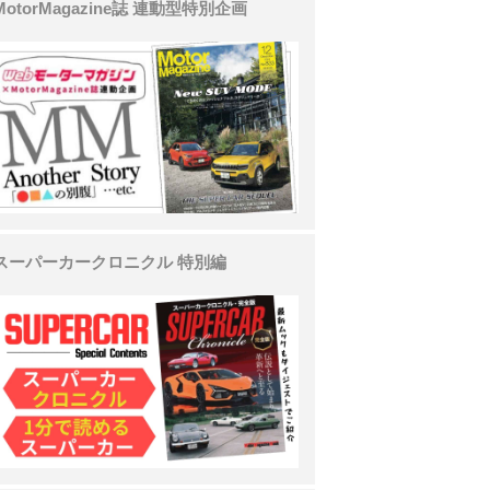
MotorMagazine誌 連動型特別企画
スーパーカークロニクル 特別編