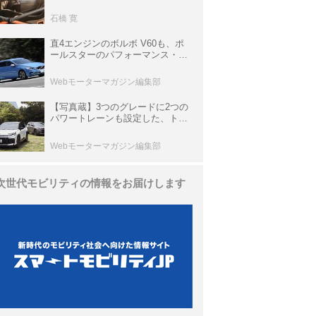
生き残っていた「CLK DTM AMG
P900 プロトタイプ」とは
石橋 寛
直4エンジンのボルボ V60も、ポ
ールスターのパフォーマンス・パ
ッケージでパワーアップ【10年ひ
と昔の新車】
Webモーターマガジン編集部
【写真蔵】3つのグレードに2つの
パワートレーンも設定した、トヨ
タ 新型「RAV4」
Webモーターマガジン編集部
次世代モビリティの情報をお届けします