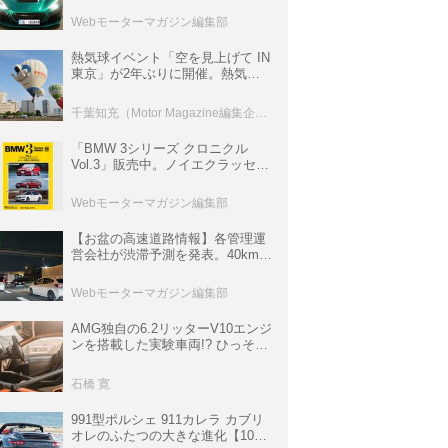
ロニクル・完全版／115】
Webモーターマガジン編集部
熱気球イベント「空を見上げて IN
東京」が2年ぶりに開催。熱気球
体験搭乗会や模型飛行機づくり教
室などのコンテンツも
千葉知充（Motor Magazine編集企画室）
「BMW 3シリーズ クロニクル
Vol.3」販売中。ノイエクラッセか
ら3シリーズへ、誕生50周年記念
ムック
Webモーターマガジン編集部
【お盆の高速道路情報】各管理運
営会社が渋滞予測を発表。40km以
上の渋滞を予測されている道が複
数ある
Webモーターマガジン編集部
AMG独自の6.2リッターV10エンジ
ンを搭載した実験車両!? ひっそり
生き残っていた「CLK DTM AMG
P900 プロトタイプ」とは
石橋 寛
991型ポルシェ 911カレラ カブリ
オレのふたつの大きな進化【10年