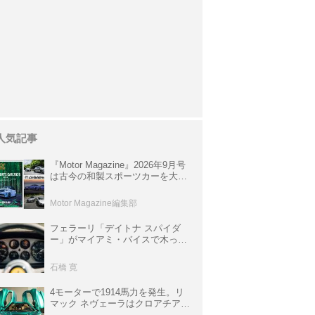
人気記事
『Motor Magazine』2026年9月号
は古今の和製スポーツカーを大特
集。欧州スポーツ＆スーパーカー
情報も満載
Motor Magazine編集部
フェラーリ「デイトナ スパイダ
ー」がマイアミ・バイスで木っ端
みじんになった後「テスタロッ
サ」に化けた理由
石橋 寛
4モーターで1914馬力を発生。リ
マック ネヴェーラはクロアチア発
のハイパーBEV【スーパーカーク