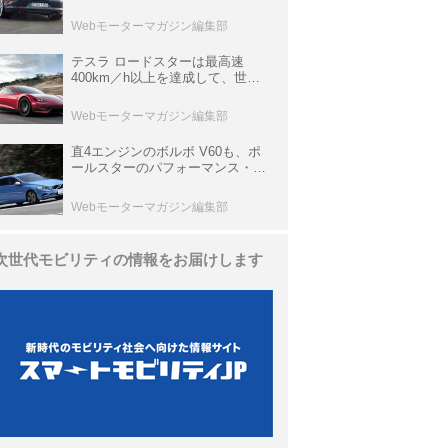
ひと昔の新車】
Webモーターマガジン編集部
テスラ ロードスターは最高速
400km／h以上を達成して、世界
最速を目指すハイパーEV【スーパ
ーカークロニクル・完全版／
Webモーターマガジン編集部
113】
直4エンジンのボルボ V60も、ポ
ールスターのパフォーマンス・パ
ッケージでパワーアップ【10年ひ
と昔の新車】
Webモーターマガジン編集部
次世代モビリティの情報をお届けします