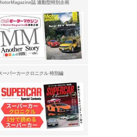
MotorMagazine誌 連動型特別企画
スーパーカークロニクル 特別編