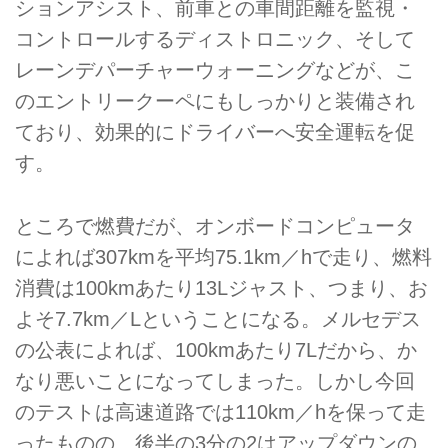
ションアシスト、前車との車間距離を監視・
コントロールするディストロニック、そして
レーンデパーチャーウォーニングなどが、こ
のエントリークーペにもしっかりと装備され
ており、効果的にドライバーへ安全運転を促
す。
ところで燃費だが、オンボードコンピュータ
によれば307kmを平均75.1km／hで走り、燃料
消費は100kmあたり13Lジャスト、つまり、お
よそ7.7km／Lということになる。メルセデス
の公表によれば、100kmあたり7Lだから、か
なり悪いことになってしまった。しかし今回
のテストは高速道路では110km／hを保って走
ったものの、後半の3分の2はアップダウンの