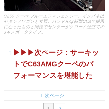
C250 クーぺ ブルーエフィシェンシー。インパネは
セダン／ワゴンと共通。ハンドルは新型CLSで採用
になったものと同様でセンターがクローム仕立ての
3本スポークタイプ。
▶︎▶︎▶︎次ページ：サーキッ
トでC63AMGクーペのパ
フォーマンスを堪能した
次ページ
1
2