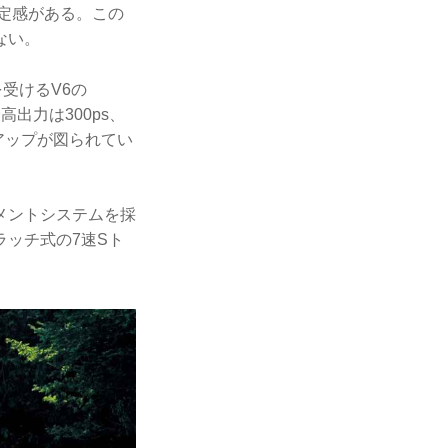
定感がある。この
ない。
受けるV6の
出力は300ps、
アップが図られてい
メントシステムを採
ッチ式の7速Sト