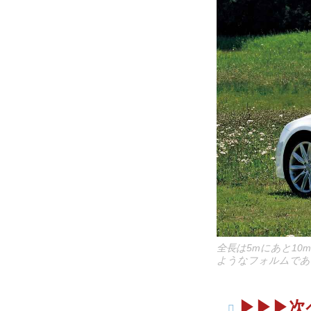
全長は5mにあと10
ようなフォルムであ
▶︎▶︎