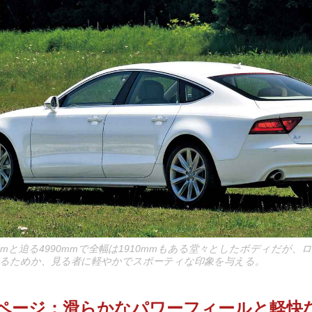
mmと迫る4990mmで全幅は1910mmもある堂々としたボディだが
るためか、見る者に軽やかでスポーティな印象を与える。
▶︎次ページ：滑らかなパワーフィールと軽