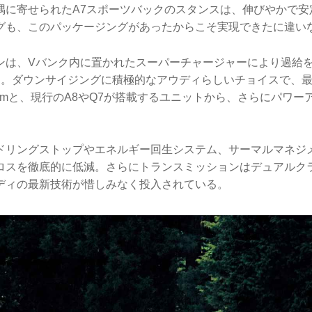
隅に寄せられたA7スポーツバックのスタンスは、伸びやかで安
グも、このパッケージングがあったからこそ実現できたに違い
ンは、Vバンク内に置かれたスーパーチャージャーにより過給を
の設定。ダウンサイジングに積極的なアウディらしいチョイスで、最高
Nmと、現行のA8やQ7が搭載するユニットから、さらにパワー
ドリングストップやエネルギー回生システム、サーマルマネジ
ロスを徹底的に低減。さらにトランスミッションはデュアルクラ
ディの最新技術が惜しみなく投入されている。