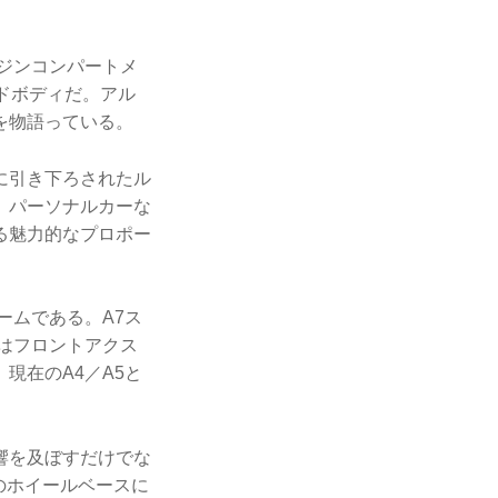
ジンコンパートメ
ドボディだ。アル
を物語っている。
に引き下ろされたル
、パーソナルカーな
る魅力的なプロポー
ームである。A7ス
はフロントアクス
現在のA4／A5と
響を及ぼすだけでな
のホイールベースに