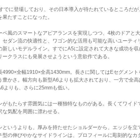
がすでに登場しており、その日本導入が待たれているところだが
を果たすことになった。
ーペ風のスマートなアピアランスを実現しつつ、4枚のドアと
、セダン流の快適性と、ワゴン的な活用も可能な高いユーティ
の新しいモデルライン。すでにA5に設定されて大きな成功を収
リークラスにも発展させようという意欲作である。
4990×全幅1910×全高1430mm。長さに関してはEセグメン
う豊かさ。幅方向も新型A6よりも拡大されており、一方で全高
6よりも、さらに25mmも低い。
ンがもたらす雰囲気には一種独特なものがある。長くてワイド
沢な気配を周囲に漂わせる。
ンというよりも、厚みを持たせたショルダーから、エッジを立
チ型の伸びやかなサイドラインは、プロフィールに彫刻的なカ