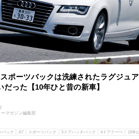
A7スポーツバックは洗練されたラグジュ
いだった【10年ひと昔の新車】
2
ターマガジン編集部
ツバック
A7
スポーツバック
5ドアハッチバック
4ドアクーぺ
10年