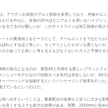
クは、アウディお得意のアルミ技術を多用しており、外板やエン
まわりを中心に、全体の20％ほどにアルミを用いるハイブリッ
ジを立てるのが難しいが、このサイドラインは加工技術の高さ
シートの乗員頭上をピークにして、テールエンドまでなだらか
れぼれとするほど美しい。カッチリとしたセダンも悪くないが
かさがあっても良いと考える人も少なくないだろうと予感させ
興味の焦点となるのが、新型A6と共用する新しいプラットフォ
ランニューモデルなので比較すべき先代は存在しないが、A6で
オーバーハングを短縮するというパッケージング改革を行った。
遂げているというわけだ。
を前へ出すということは、重量配分の改善など走りに大きな影
ンを良くする上でも絶大な効果がある。実際、2915mmと長め