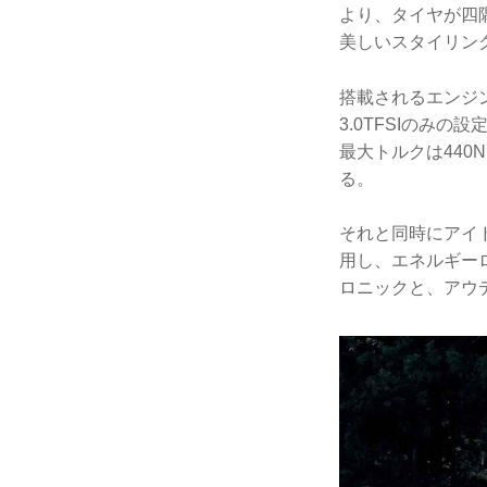
より、タイヤが四
美しいスタイリン
搭載されるエンジ
3.0TFSIのみ
最大トルクは440
る。
それと同時にアイ
用し、エネルギー
ロニックと、アウ