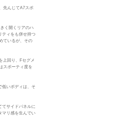
、先んじてA7スポ
大きく開くリアのハ
リティをも併せ持つ
めているが、その
トを上回り、Fセグメ
はスポーティ度を
で低いボディは、そ
ててサイドパネルに
タマリ感を生んでい