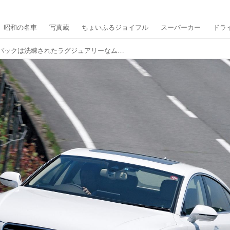
昭和の名車
写真蔵
ちょいふるジョイフル
スーパーカー
ドラ
アウディ A7スポーツバックは洗練されたラグジュアリーなムードでいっぱいだった【10年ひと昔の新車】