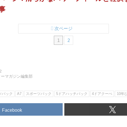
事
次ページ
1
2
2
ターマガジン編集部
ツバック
A7
スポーツバック
5ドアハッチバック
4ドアクーぺ
10年
Facebook