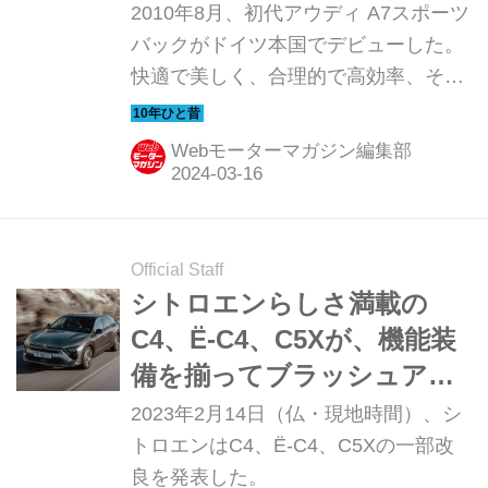
パンチだった【10年ひと昔
2010年8月、初代アウディ A7スポーツ
（以下の試乗記は、Motor Magazine
の新車】
バックがドイツ本国でデビューした。
2011年7月号より）
快適で美しく、合理的で高効率、そし
てスポーティな新しい4ドアクーぺと
いうスタイルは、メルセデス・ベンツ
Webモーターマガジン編集部
CLSなどがすでに高い支持を得ていた
が、そこにまた1台魅力的なモデルが
登場した。初代アウディ A7スポーツ
バックは2011年5月に日本にも投入さ
Official Staff
れて人気となったが、本国デビュー当
シトロエンらしさ満載の
初はどう評価されていたのだろうか。
C4、Ë-C4、C5Xが、機能装
Motor Magazine誌はイタリア・サルデ
備を揃ってブラッシュアッ
ィニアで開催された国際試乗会に参加
プ
2023年2月14日（仏・現地時間）、シ
しているので、今回はその時の模様を
トロエンはC4、Ë-C4、C5Xの一部改
振り返ってみよう。（以下の試乗記
良を発表した。
は、Motor Magazine 2010年11月号よ