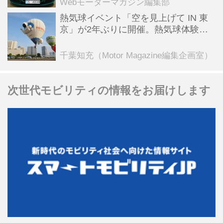
Webモーターマガジン編集部
熱気球イベント「空を見上げて IN 東
京」が2年ぶりに開催。熱気球体験搭
乗会や模型飛行機づくり教室などのコ
ンテンツも
千葉知充（Motor Magazine編集企画室）
次世代モビリティの情報をお届けします