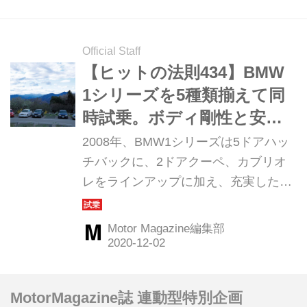
スタイリング」のハッチバックに大き
な期待が集まっていた。そんな中で投
入されたギャラン フォルティス スポ
Official Staff
ーツバックはどんなモデルだったの
【ヒットの法則434】BMW
か。ここでは登場後まもなく行われた
1シリーズを5種類揃えて同
国内試乗会の模様を振り返ってみよ
時試乗。ボディ剛性と安心
う。（以下の試乗記は、Motor
感の質はどれも同じだった
2008年、BMW1シリーズは5ドアハッ
Magazine 2009年2月号より）
チバックに、2ドアクーペ、カブリオ
レをラインアップに加え、充実したバ
リエーションを持つモデルとなってい
た。エンジンは直列4気筒1.6Lと2L、
Motor Magazine編集部
直列6気筒3Lと3L直噴ツインターボの4
種類、トランスミッションも6速ATと6
速MTを揃えていた。BMWが1シリー
MotorMagazine誌 連動型特別企画
ズをいかに重要なモデルと位置づけて