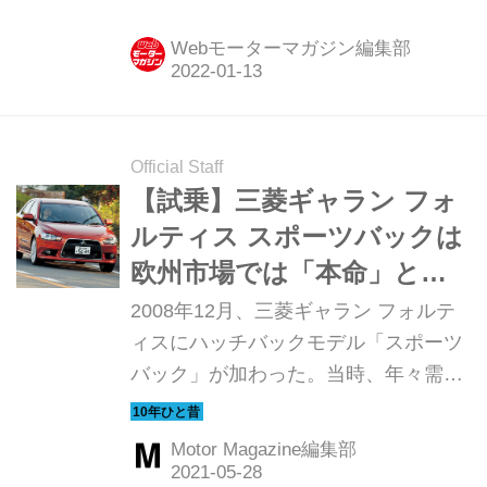
なスタートを切った（月間販売計画台
数は1000台）。1972年に登場した初
Webモーターマガジン編集部
代シビックは合理的なFFコンパクトハ
ッチバックとして登場、グローバルな
人気モデルとなって10世代・50年にわ
たって進化してきたが、はたして11代
Official Staff
目新型シビックはどんなクルマとなっ
【試乗】三菱ギャラン フォ
たのか。今回の特集では16回にわたっ
ルティス スポーツバックは
て、新型シビックの魅力を検証してみ
欧州市場では「本命」とな
よう。その初回となる本記事では、新
るモデルだった【10年ひと
2008年12月、三菱ギャラン フォルテ
型シビックの概要や特徴をまとめてみ
昔の新車】
ィスにハッチバックモデル「スポーツ
た。
バック」が加わった。当時、年々需要
が落ち込むセダンに対して2ボックス
ハッチバックの販売は高まっており、
Motor Magazine編集部
欧州で人気の「クーペのような流麗な