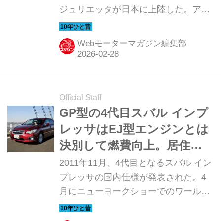
ジュリエッタが日本に上陸した。アル
ファロメオのラインナップとしては
「147」の後継にあたるが、名車「ジ
Webモーターマガジン編集部
ュリエッタ」が復活したことで日本で
も大きな注目が集まった。アルファロ
メオはこの「ジュリエッタ」にどんな
魅力を盛り込んでいたのか。今回は上
Official Staff
陸間もなく開催された国内試乗会の模
GP型の4代目スバル インプ
様を振り返ってみよう。（以下の試乗
レッサはEJ型エンジンとは
記は、Motor Magazine 2012年3月号よ
決別して燃費向上。居住性
り）
も大きく改善された【10年
2011年11月、4代目となるスバル イン
ひと昔の新車】
プレッサの国内仕様が発表された。4
月にニューヨークショーでのワールド
プレミアされ、東京モーターショーで
いよいよ待望の国内デビューとなっ