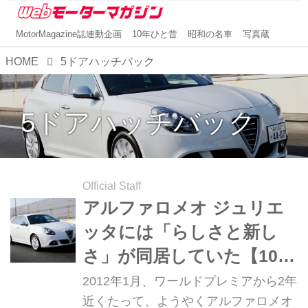
MotorMagazine誌連動企画
10年ひと昔
昭和の名車
写真蔵
HOME
5ドアハッチバック
5ドアハッチバック
Official Staff
アルファロメオ ジュリエ
ッタには「らしさと新し
さ」が同居していた【10年
ひと昔の新車】
2012年1月、ワールドプレミアから2年
近くたって、ようやくアルファロメオ