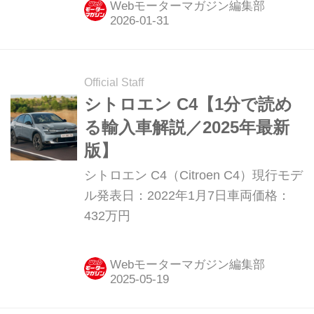
Webモーターマガジン編集部
た。「新しい価値の提供」をコンセプ
トに登場した4代目はどんなモデルだ
ったのか。ここでは登場後間もなく行
われた国内試乗会の模様を振り返って
Official Staff
みよう。（以下の試乗記は、Motor
シトロエン C4【1分で読め
Magazine 2012年2月号より）
る輸入車解説／2025年最新
版】
シトロエン C4（Citroen C4）現行モデ
ル発表日：2022年1月7日車両価格：
432万円
Webモーターマガジン編集部