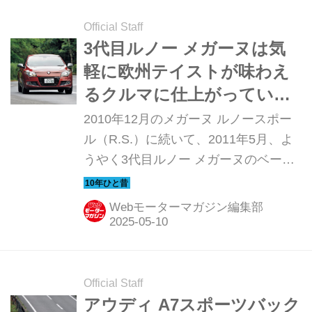
Official Staff
3代目ルノー メガーヌは気
軽に欧州テイストが味わえ
るクルマに仕上がっていた
【10年ひと昔の新車】
2010年12月のメガーヌ ルノースポー
ル（R.S.）に続いて、2011年5月、よ
うやく3代目ルノー メガーヌのベーシ
ックな5ドアハッチバックモデルの販
売が日本で開始された。3代目メガー
Webモーターマガジン編集部
ヌの本国デビューは2008年秋のことだ
から、2年以上も待たされたことにな
る。今回は待望の「ふつうのメガー
ヌ」の中でも、スポーティな仕様とな
Official Staff
る「GTライン」の試乗の模様を振り返
アウディ A7スポーツバック