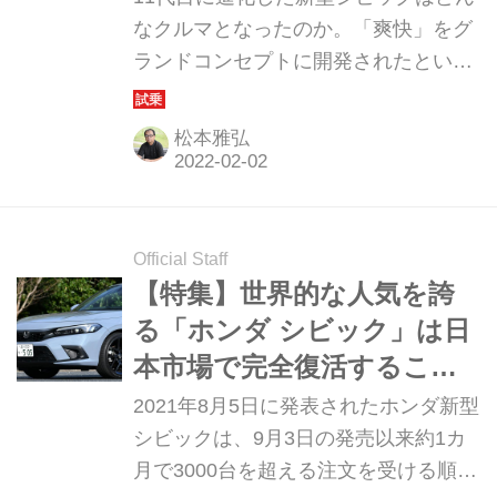
なクルマとなったのか。「爽快」をグ
ランドコンセプトに開発されたという
が、それはどのように実現されている
のか。これまでの考察をふまえ、あら
松本雅弘
ためて試乗を行ってみた。
Official Staff
【特集】世界的な人気を誇
る「ホンダ シビック」は日
本市場で完全復活すること
ができるのか
2021年8月5日に発表されたホンダ新型
シビックは、9月3日の発売以来約1カ
月で3000台を超える注文を受ける順調