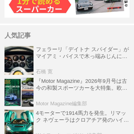
人気記事
フェラーリ「デイトナ スパイダー」が
マイアミ・バイスで木っ端みじんにな
った後「テスタロッサ」に化けた理由
石橋 寛
『Motor Magazine』2026年9月号は古
今の和製スポーツカーを大特集。欧州
スポーツ＆スーパーカー情報も満載
Motor Magazine編集部
4モーターで1914馬力を発生。リマッ
ク ネヴェーラはクロアチア発のハイパ
ーBEV【スーパーカークロニクル・完
全版／115】