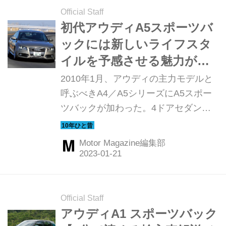
Official Staff
初代アウディA5スポーツバ
ックには新しいライフスタ
イルを予感させる魅力があ
った【10年ひと昔の新車】
2010年1月、アウディの主力モデルと
呼ぶべきA4／A5シリーズにA5スポー
ツバックが加わった。4ドアセダンと2
ドアクーペを融合させたコンセプトは
「緻密かつ流麗」で、アウディという
Motor Magazine編集部
ブランドを象徴する1台として話題と
なった。ここでは日本上陸間もなく行
われた試乗テストの模様を振り返って
みよう。（以下の試乗記は、Motor
Official Staff
Magazine 2010年3月号より）
アウディA1 スポーツバック