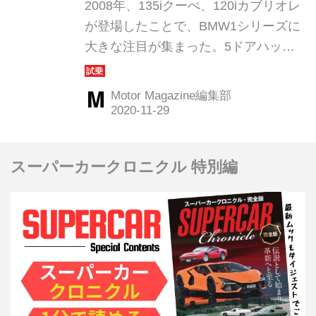
全体の魅力は大きく膨らん
2008年、135iクーぺ、120iカブリオレ
だ
が登場したことで、BMW1シリーズに
大きな注目が集まった。5ドアハッチ
バック、2ドアクーぺ、カブリオレと3
つのボディバリエーションが揃うこと
Motor Magazine編集部
になった1シリーズは、BMWの中でど
のような役割と意味を持っていたの
か。Motor Magazine誌では、130i Mス
スーパーカークロニクル 特別編
ポーツ、135iクーぺ Mスポーツ、120i
カブリオレという3モデルを集めて比
較試乗、1シリーズの魅力に迫ってい
る。ここではその試乗テストの模様を
振り返ってみよう。（以下の試乗記
は、Motor Magazine2008年6月号よ
り）