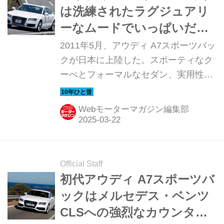
ってみよう。（以下の試乗記は、
は洗練されたラグジュアリ
Motor Magazine 2011年9月号より）
ーなムードでいっぱいだっ
た【10年ひと昔の新車】
2011年5月、アウディ A7スポーツバッ
クが日本に上陸した。スポーティなク
ーぺとフォーマルなセダン、実用性の
高いアバント（ステーションワゴン）
の要素を兼ね備えた「4ドアクーぺ風
Webモーターマガジン編集部
の5ドアハッチバック」というコンセ
プトは、すでにA5スポーツバックで人
気となっていたが、ラグジュアリーク
ラスでどう受け入れられるか大きな注
Official Staff
目を集める中での登場となった。
初代アウディ A7スポーツバ
Motor Magazineでは日本上陸まもなく
ックはメルセデス・ベンツ
独自取材を行っているので、ここでは
CLSへの強烈なカウンター
その時の模様を振り返ってみよう。