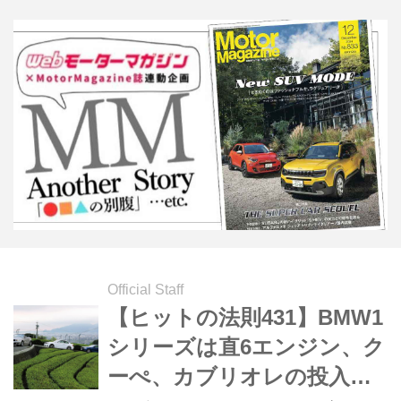
いたかうかがえるが、それぞれのモデ
ルにどのような持ち味があったのか。
個々の性格と魅力を検証している。
（以下の試乗記は、Motor
Magazine2008年6月号より）
Official Staff
【ヒットの法則431】BMW1
シリーズは直6エンジン、ク
ーぺ、カブリオレの投入で