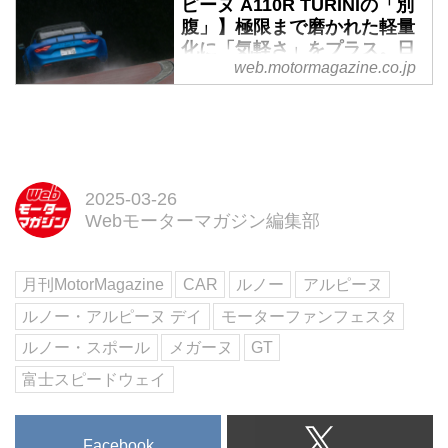
ピーヌ A110R TURINIの「別
腹」】極限まで磨かれた軽量
化に「気軽さ」をプラス。日
web.motormagazine.co.jp
常と非日常のちょうどいい匙
加減が見えた - Webモーター
マガジン
2024年5月1日から発売中の
「MotorMagazine6月号」第一特
集は「夏が来る前に、スポーツカ
2025-03-26
ーに乗らないか」。パート1で
Webモーターマガジン編集部
は、ライトウェイトスポーツカー
編と題して、アルピーヌA110Ｒ
月刊MotorMagazine
CAR
ルノー
アルピーヌ
チュリニとマツダ ロードスター
RF VSの比較試乗を紹介していま
ルノー・アルピーヌ デイ
モーターファンフェスタ
す。ここでは本編に登場しないア
ルノー・スポール
メガーヌ
GT
ナザーカットを中心に「ちょうど
いいバランス」を生むポイントを
富士スピードウェイ
チェックしてみました（写真：永
元秀和、佐藤正巳）
Facebook