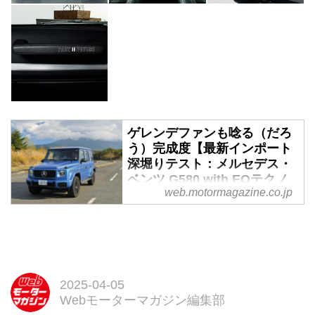
ゲレンデファンも唸る（だろ
う）完成度【最新インポート
深堀りテスト：メルセデス・
ベンツ G580 with EQテクノ
web.motormagazine.co.jp
ロジー】 - Webモーターマガ
ジン
ドイツ語でオフローダーを意味す
る「ゲレンデヴァーゲン」の名で
長年愛されるGクラス。ついに完
全電気自動車（BEV）モデルとな
2025-04-05
るG580 with EQテクノロジーが登
Webモーターマガジン編集部
場し、この度日本上陸を果たし