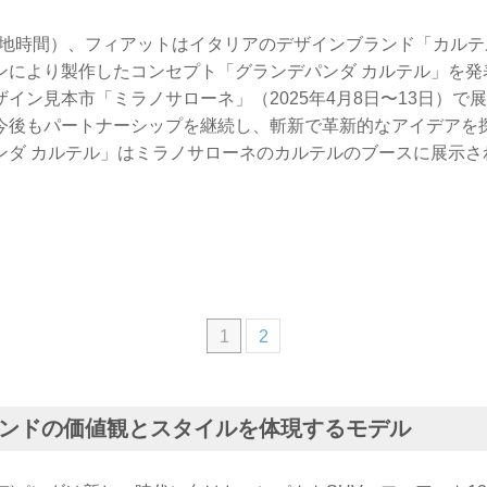
（現地時間）、フィアットはイタリアのデザインブランド「カルテル（K
ンにより製作したコンセプト「グランデパンダ カルテル」を発
イン見本市「ミラノサローネ」（2025年4月8日〜13日）で
今後もパートナーシップを継続し、斬新で革新的なアイデアを
ンダ カルテル」はミラノサローネのカルテルのブースに展示さ
1
2
ンドの価値観とスタイルを体現するモデル