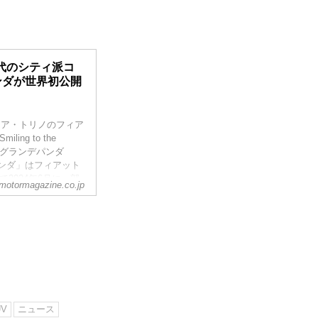
代のシティ派コ
ンダが世界初公開
リア・トリノのフィア
ng to the
「グランデパンダ
デパンダ」はフィアット
2024年6月に一部
motormagazine.co.jp
投入されることにな
UV
ニュース