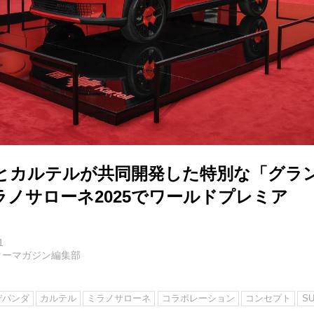
とカルテルが共同開発した特別な「グラ
ラノサローネ2025でワールドプレミア
1
ターマガジン編集部
デパンダ
カルテル
ミラノサローネ
コラボレーション
コンセプト
S