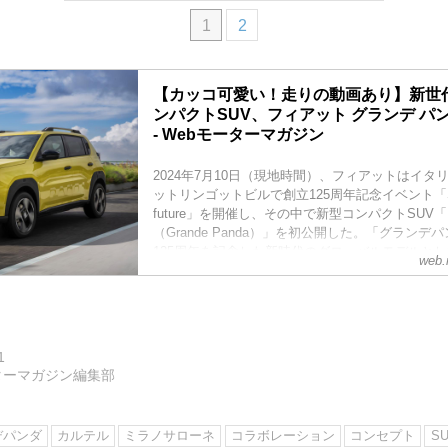
1
2
【カッコ可愛い！走りの動画あり】新世
ンパクトSUV、フィアット グランデ パ
- Webモーターマガジン
2024年7月10日（現地時間）、フィアットはイタ
ットリンゴットビルで創立125周年記念イベント「Smili
future」を開催し、その中で新型コンパクトSUV
（Grande Panda）」を初公開した。「グラン
125周年を記念した新時代のグローバルモデルとして
web.
の画像が公開されていたが、いよいよ世界市場に
る。
1
ターマガジン編集部
デパンダ
カルテル
ミラノサローネ
コラボレーション
コンセプト
S