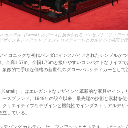
5のカルテル（Kartell）のブースに展示されるコンセプト「フィアッ
デザインもフィアット チェントロスティーレとカルテルで共同で行
したアイコニックな初代パンダにインスパイアされたシンプルか
9m、全高1.57m、全幅1.76mと扱いやすいコンパクトなサイズ
、象徴的で手頃な価格の新世代のグローバルシティカーとして
Kartell）」はエレガントなデザインで革新的な家具やイン
ナーズブランド。1949年の設立以来、最先端の技術と素材を
、クリエイティブなデザインと機能性でインダストリアルデザ
確立している。
ランデパンダ カルテル」は、フィアットとカルテル、ふたつの