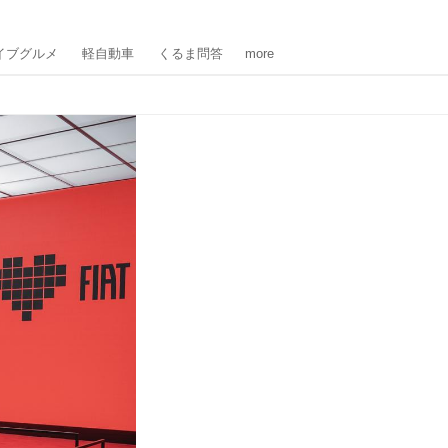
イブグルメ
軽自動車
くるま問答
more