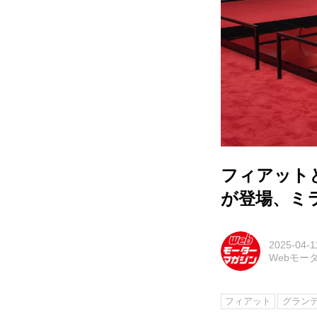
フィアット
が登場、ミ
2025-04-1
Webモー
フィアット
グラン