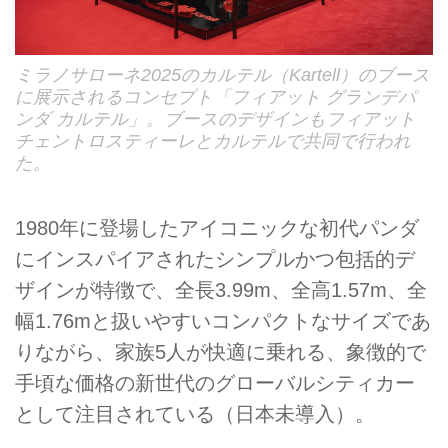
ミラノサローネ2025のカルテル（Kartell）のブース
に展示されるコンセプト「フィアット グランデパ
ンダ カルテル」。ブースのデザインもフィアット
チェントロスティーレとカルテルで共同で行われ
た。
1980年に登場したアイコニックな初代パンダ
にインスパイアされたシンプルかつ包括的デ
ザインが特徴で、全長3.99m、全高1.57m、全
幅1.76mと扱いやすいコンパクトなサイズであ
りながら、家族5人が快適に乗れる、象徴的で
手頃な価格の新世代のグローバルシティカー
として注目されている（日本未導入）。