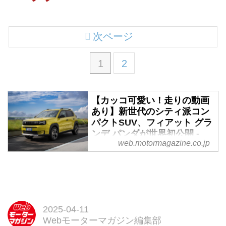
次ページ
1
2
【カッコ可愛い！走りの動画
あり】新世代のシティ派コン
パクトSUV、フィアット グラ
ンデ パンダが世界初公開 -
web.motormagazine.co.jp
Webモーターマガジン
2024年7月10日（現地時間）、フ
ィアットはイタリア・トリノのフ
ィアットリンゴットビルで創立
125周年記念イベント「Smiling to
the future」を開催し、その中で新
2025-04-11
型コンパクトSUV「グランデパン
Webモーターマガジン編集部