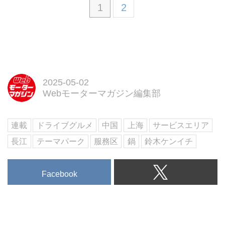
1
2
2025-05-02
Webモーターマガジン編集部
連載
ドライブグルメ
中国
上海
サービスエリア
長江
テーマパーク
服務区
鍋
鈴木ケンイチ
Facebook