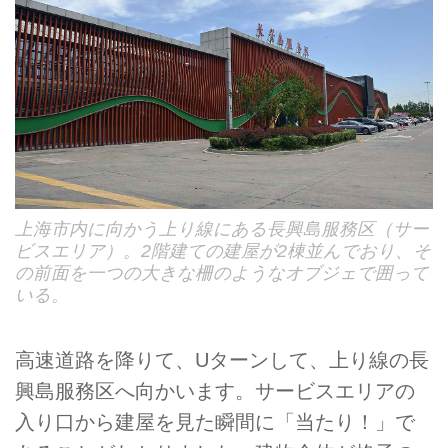
上海市内に向かう上り線にある長興島服務区（サー
ビスエリア）。2階建ての建屋が2棟並んでおり、そ
の前面を一つの大きな柵のようなオブジェで囲って
いる。
高速道路を降りて、Uターンして、上り線の長
興島服務区へ向かいます。サービスエリアの
入り口から建屋を見た瞬間に「当たり！」で