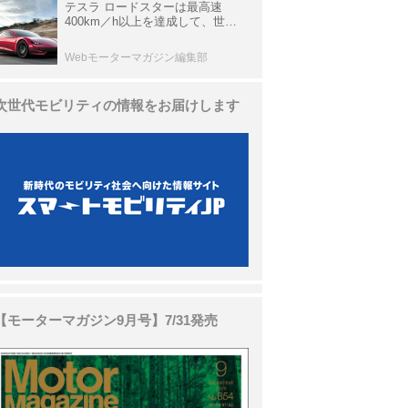
テスラ ロードスターは最高速
400km／h以上を達成して、世界
最速を目指すハイパーEV【スーパ
ーカークロニクル・完全版／
Webモーターマガジン編集部
113】
次世代モビリティの情報をお届けします
【モーターマガジン9月号】7/31発売