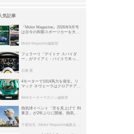
人気記事
『Motor Magazine』2026年9月号
は古今の和製スポーツカーを大特
集。欧州スポーツ＆スーパーカー
情報も満載
Motor Magazine編集部
フェラーリ「デイトナ スパイダ
ー」がマイアミ・バイスで木っ端
みじんになった後「テスタロッ
サ」に化けた理由
石橋 寛
4モーターで1914馬力を発生。リ
マック ネヴェーラはクロアチア発
のハイパーBEV【スーパーカーク
ロニクル・完全版／115】
Webモーターマガジン編集部
熱気球イベント「空を見上げて IN
東京」が2年ぶりに開催。熱気球
体験搭乗会や模型飛行機づくり教
室などのコンテンツも
千葉知充（Motor Magazine編集企画室）