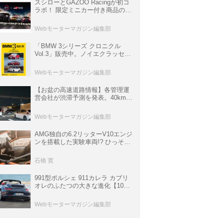
スシローとGAZOO Racingが初コ
ラボ！ 限定ミニカー付き商品の
他、富士スピードウェイのイベン
ト体験があたる抽選企画などを展
Webモーターマガジン編集部
開
「BMW 3シリーズ クロニクル
Vol.3」販売中。ノイエクラッセか
ら3シリーズへ、誕生50周年記念
ムック
Webモーターマガジン編集部
【お盆の高速道路情報】各管理運
営会社が渋滞予測を発表。40km以
上の渋滞を予測されている道が複
数ある
Webモーターマガジン編集部
AMG独自の6.2リッターV10エンジ
ンを搭載した実験車両!? ひっそり
生き残っていた「CLK DTM AMG
P900 プロトタイプ」とは
石橋 寛
991型ポルシェ 911カレラ カブリ
オレのふたつの大きな進化【10年
ひと昔の新車】
Webモーターマガジン編集部