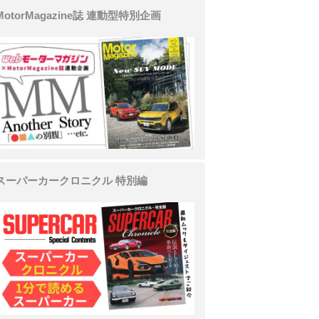
MotorMagazine誌 連動型特別企画
スーパーカークロニクル 特別編