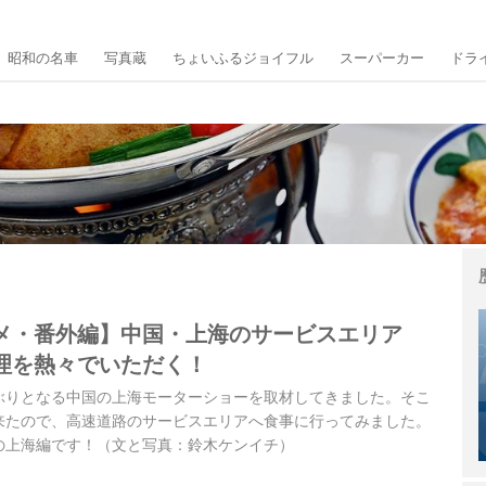
昭和の名車
写真蔵
ちょいふるジョイフル
スーパーカー
ドラ
メ・番外編】中国・上海のサービスエリア
理を熱々でいただく！
ぶりとなる中国の上海モーターショーを取材してきました。そこ
来たので、高速道路のサービスエリアへ食事に行ってみました。
の上海編です！（文と写真：鈴木ケンイチ）