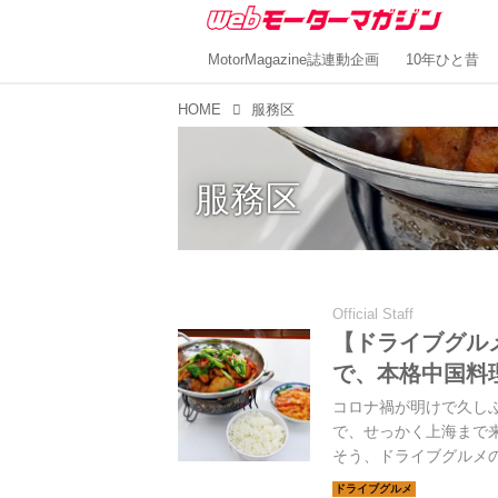
MotorMagazine誌連動企画
10年ひと昔
HOME
服務区
服務区
Official Staff
【ドライブグル
で、本格中国料
コロナ禍が明けで久し
で、せっかく上海まで
そう、ドライブグルメ