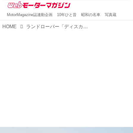
MotorMagazine誌連動企画
10年ひと昔
昭和の名車
写真蔵
HOME
ランドローバー「ディスカバリー」に2026年モデル限定「ジェミナイ」をラインナップ。限定20台の特別仕様車「テンペスト キュレーテッド フォー ジャパン」も登場