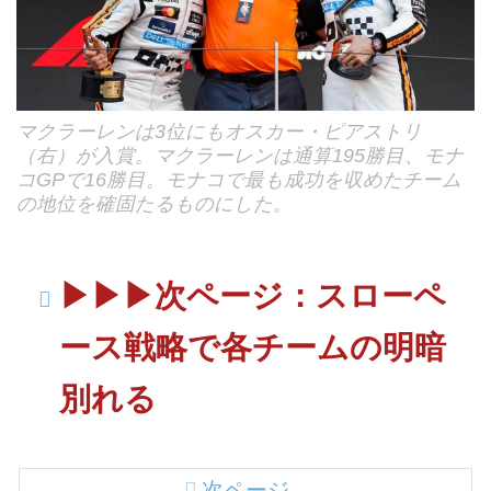
マクラーレンは3位にもオスカー・ピアストリ
（右）が入賞。マクラーレンは通算195勝目、モナ
コGPで16勝目。モナコで最も成功を収めたチーム
の地位を確固たるものにした。
▶︎▶︎▶︎次ページ：スローペ
ース戦略で各チームの明暗
別れる
次ページ