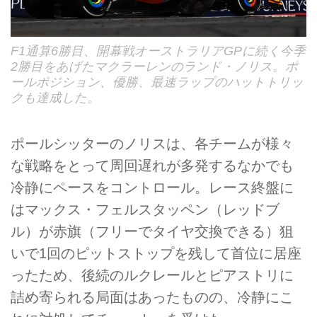
F1通算6勝目、開幕戦オーストラリアGPに続く今季
2勝目をあげたマクラーレンのランド・ノリス。ポ
ールポジション、優勝、最速ラップのハットトリッ
クも達成した。
ポールシッターのノリスは、各チームが様々
な戦略をとって周回遅れが多発するなかでも
冷静にペースをコントロール。レース終盤に
はマックス・フェルスタッペン（レッドブ
ル）が赤旗（フリーでタイヤ交換できる）狙
いで1回のピットストップを残して首位に居座
ったため、後続のルクレールとピアストリに
詰め寄られる局面はあったものの、冷静にこ