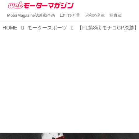
MotorMagazine誌連動企画
10年ひと昔
昭和の名車
写真蔵
HOME
モータースポーツ