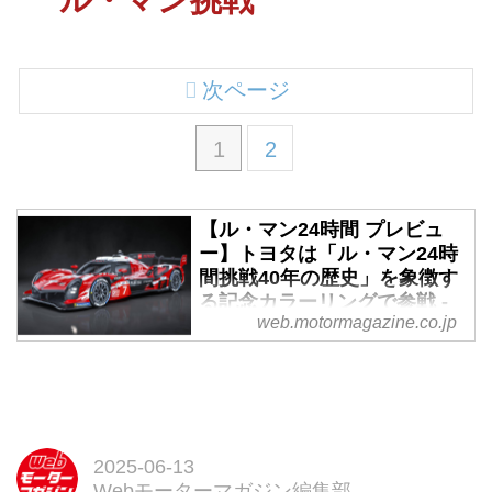
次ページ
1
2
【ル・マン24時間 プレビュ
ー】トヨタは「ル・マン24時
間挑戦40年の歴史」を象徴す
る記念カラーリングで参戦 -
web.motormagazine.co.jp
Webモーターマガジン
2025年6月14日〜15日（現地時
間）、WEC世界耐久選手権のハ
イライトともいえる第4戦「ル・
マン24時間」決勝が、ル・マン
（フランス）のサルテサーキット
2025-06-13
で行われる。今年のル・マン24時
Webモーターマガジン編集部