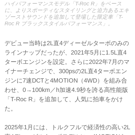
ハイパフォーマンスモデル「T-Roc R」をベース
に、よりスポーティなスタイリングと迫力あるエキ
ゾーストサウンドを追加して登場した限定車「T-
Roc R ブラックスタイルパフォーマンス」。
デビュー当時は2L直4ディーゼルターボのみの
ラインナップだったが、2021年5月に1.5L直4
ターボエンジンを設定。さらに2022年7月のマ
イナーチェンジで、300psの2L直4ターボエン
ジンに7速DCTと4MOTION（4WD）を組み合
わせ、0→100km／h加速4.9秒を誇る高性能版
「T-Roc R」を追加して、人気に拍車をかけ
た。
2025年1月には、トルクフルで経済性の高い2L