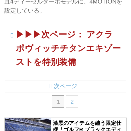
直4ディーゼルターボモデルに、4MOTIONを
設定している。
▶︎▶︎▶︎次ページ： アクラ
ポヴィッチチタンエキゾー
ストを特別装備
次ページ
1
2
漆黒のアイテムを纏う限定仕
様「ゴルフR ブラックエディ