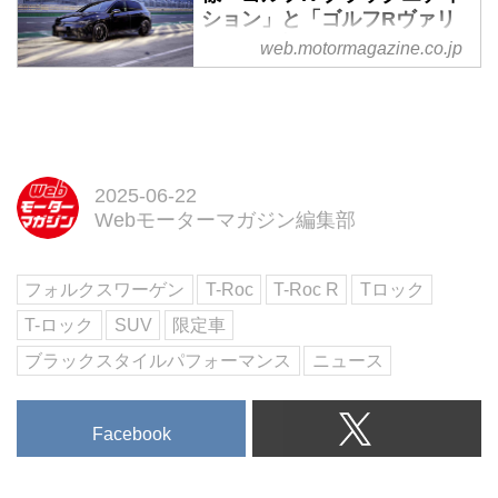
ション」と「ゴルフRヴァリ
アント ブラックスタイル」が
web.motormagazine.co.jp
登場 - Webモーターマガジン
フォルクスワーゲンジャパンは
2025年6月20日、ゴルフのハイパ
フォーマンスモデル「ゴルフR」
と、そのステーションワゴンモデ
2025-06-22
ル「ゴルフRヴァリアント」に、
Webモーターマガジン編集部
ブラックカラーの専用アイテムや
特別装備を装着した限定車を設定
し、本日より全国のフォルクスワ
フォルクスワーゲン
T-Roc
T-Roc R
Tロック
ーゲン正規販売店において販売を
T-ロック
SUV
限定車
開始することを発表した。
ブラックスタイルパフォーマンス
ニュース
Facebook