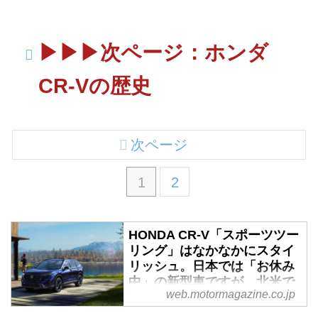
▶︎▶︎▶︎次ページ：ホンダ
CR-Vの歴史
次ページ
1
2
HONDA CR-V「スポーツツー
リング」はなかなかにスタイ
リッシュ。日本では「お休み
中」の新型車ですが、北米で
web.motormagazine.co.jp
頑張っています - Webモータ
ーマガジン