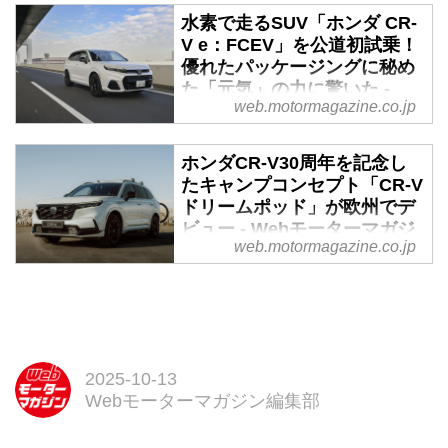
水素で走るSUV「ホンダ CR-
日本市場では2022年末をもって
V e：FCEV」を公道初試乗！
ラインナップから姿を消したCR-
優れたパッケージングに秘め
Vが、北米市場で頑張っている。
た「元気」の力に驚いた -
しかも「主力モデルのハイブリッ
web.motormagazine.co.jp
Webモーターマガジン
ド販売拡大」にそうとう貢献して
いるらしい。とりわけ力強さを印
2024年7月19日から、70台限定で
ホンダCR-V30周年を記念し
象付けるスタイリングが与えられ
日本市場復活を果たしたCR-Vに
たキャンプコンセプト「CR-V
る「スポーツツーリング」は、な
公道初試乗。水素で走るSUVは、
ドリームポッド」が欧州でデ
かなかに気になる存在と言えそう
パッケージングや乗り味の面で、
ビュー - Webモーターマガジ
だ。
独自のメリットを実感させてくれ
web.motormagazine.co.jp
ン
ました。新しい時代を創造する
「E-Life Generator」はなるほ
英国に本拠を置くEUホンダは、
ど、とっても「元気」一杯！で
CR-V30周年を記念してキャンプ
す。（文：神原 久Webモーター
コンセプト「CR-V ドリームポッ
マガジン編集部／写真：永元秀
ド」を発表した。カプセルホテル
和）
からインスピレーションを得て開
2025-10-13
発されたという「ドリームポッ
Webモーターマガジン編集部
ド」は、2名分の就寝スペース
に、調理設備、洗面台、専用のキ