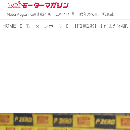
MotorMagazine誌連動企画
10年ひと昔
昭和の名車
写真蔵
HOME
モータースポーツ
【F1第2戦】まだまだ不確定要素は多いが、4強の力関係がここで明確にな